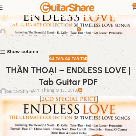
0
GUITAR
,
GUITAR TAB
THẦN THOẠI – ENDLESS LOVE | Tab
Guitar PDF
0
GuitarShare
On Tháng 9 13, 2018
Show column
GUITAR
,
GUITAR TAB
THẦN THOẠI – ENDLESS LOVE |
Tab Guitar PDF
On Tháng 9 13, 2018
0
GuitarShare