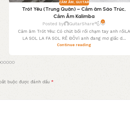
CẢM ÂM
,
GUITAR
Trót Yêu (Trung Quân) – Cảm âm Sáo Trúc,
Cảm Âm Kalimba
0
Posted by
GuitarShare
Cảm âm Trót Yêu: Có chút bối rối chạm tay anh rồiL
LA SOL LA FA SOL RÊ ĐÔVì anh đang mơ giấc d...
Continue reading
*
bắt buộc được đánh dấu