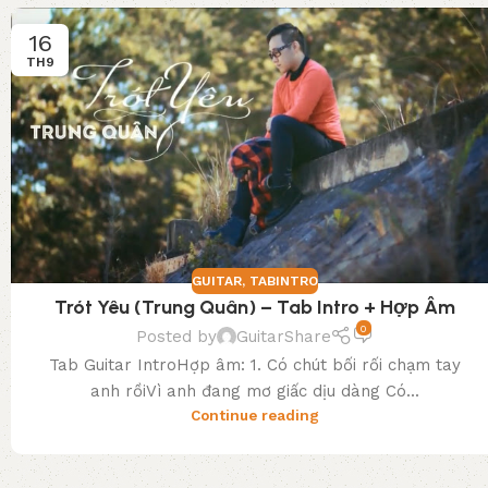
16
TH9
GUITAR
,
TABINTRO
Trót Yêu (Trung Quân) – Tab Intro + Hợp Âm
0
Posted by
GuitarShare
Tab Guitar IntroHợp âm: 1. Có chút bối rối chạm tay
anh rồiVì anh đang mơ giấc dịu dàng Có...
Continue reading