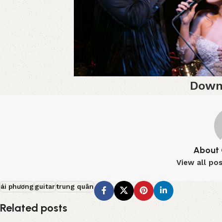
Down
About 
View all po
ái phương
guitar
trung quân
Related posts