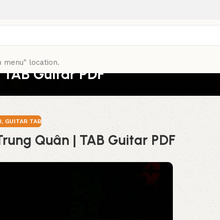
n menu" location.
| TAB Guitar PDF
R
,
GUITAR TAB
Trung Quân | TAB Guitar PDF