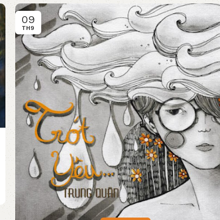
09
TH9