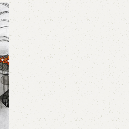
01
TH4
GUITAR
Dấu mưa – Trung Quân | Tab Guitar Solo
0
Posted by
GuitarShare
Download TAB PDFChủ đề: Mưa Buồn - Những b
Guitar Solo cho những ngày mưa (Kèm Tab) Lời b
hát:Đê...
Continue reading