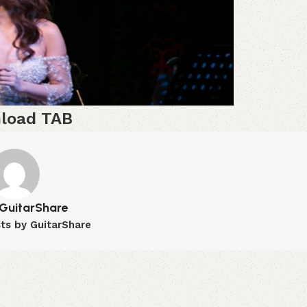
load TAB
GuitarShare
sts by GuitarShare