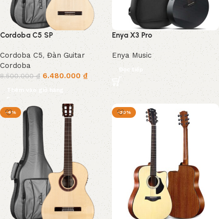
Cordoba C5 SP
Enya X3 Pro
Cordoba C5
,
Đàn Guitar
Enya Music
Cordoba
Đọc tiếp
6.480.000
₫
8.500.000
₫
Thêm vào giỏ hàng
-4%
-30%