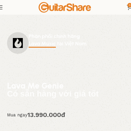
0
Phân phối chính hãng
Lava Music
tại Việt Nam
Lava Me Genie
Có sẵn hàng với giá tốt
13.990.000đ
Mua ngay