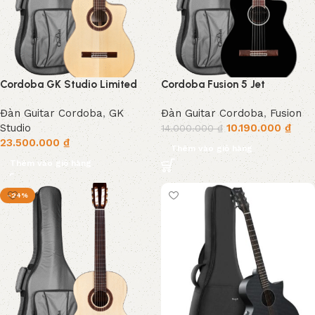
Cordoba GK Studio Limited
Cordoba Fusion 5 Jet
Đàn Guitar Cordoba
,
GK
Đàn Guitar Cordoba
,
Fusion
Studio
10.190.000
₫
14.000.000
₫
23.500.000
₫
Thêm vào giỏ hàng
Thêm vào giỏ hàng
-24%