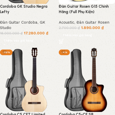
Cordoba GK Studio Negra
Đàn Guitar Rosen G15 Chính
Lefty
Hãng (Full Phụ Kiện)
Đàn Guitar Cordoba
,
GK
Acoustic
,
Đàn Guitar Rosen
Studio
1.890.000
₫
2.700.000
₫
17.280.000
₫
18.000.000
₫
Thêm vào giỏ hàng
Thêm vào giỏ hàng
-38%
-4%
Cordoba C5 CET Limited
Cordoba C5-CE SB