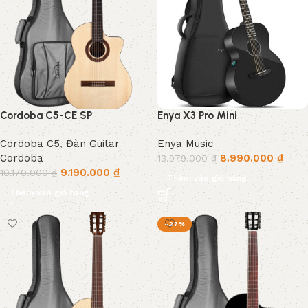
Cordoba C5-CE SP
Enya X3 Pro Mini
Cordoba C5
,
Đàn Guitar
Enya Music
Cordoba
8.990.000
₫
13.979.000
₫
9.190.000
₫
10.170.000
₫
Thêm vào giỏ hàng
Thêm vào giỏ hàng
-27%