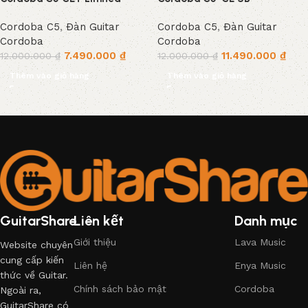
Cordoba C5
,
Đàn Guitar
Cordoba C5
,
Đàn Guitar
Cordoba
Cordoba
7.490.000
₫
11.490.000
₫
12.000.000
₫
12.000.000
₫
Thêm vào giỏ hàng
Thêm vào giỏ hàng
Read More
GuitarShare
Liên kết
Danh mục
Giới thiệu
Lava Music
Website chuyên
cung cấp kiến
Liên hệ
Enya Music
thức về Guitar.
Chính sách bảo mật
Cordoba
Ngoài ra,
GuitarShare có