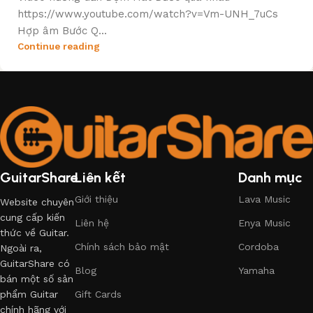
https://www.youtube.com/watch?v=Vm-UNH_7uCs
Hợp âm Bước Q...
Continue reading
GuitarShare
Liên kết
Danh mục
Giới thiệu
Lava Music
Website chuyên
cung cấp kiến
Liên hệ
Enya Music
thức về Guitar.
Chính sách bảo mật
Cordoba
Ngoài ra,
GuitarShare có
Blog
Yamaha
bán một số sản
phẩm Guitar
Gift Cards
chính hãng với