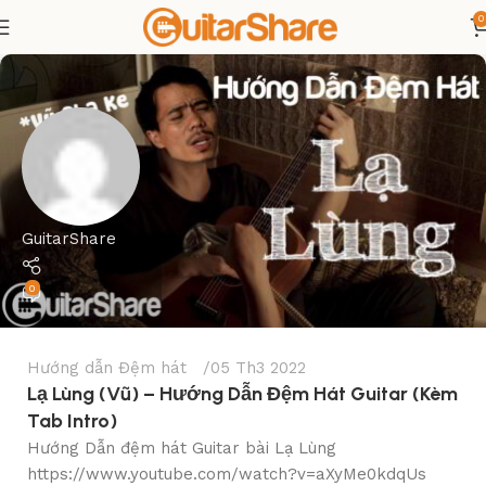
0
GuitarShare
0
Hướng dẫn Đệm hát
05 Th3 2022
Lạ Lùng (Vũ) – Hướng Dẫn Đệm Hát Guitar (Kèm
Tab Intro)
Hướng Dẫn đệm hát Guitar bài Lạ Lùng
https://www.youtube.com/watch?v=aXyMe0kdqUs