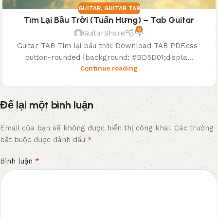
GUITAR
,
GUITAR TAB
Tìm Lại Bầu Trời (Tuấn Hưng) – Tab Guitar
0
GuitarShare
Guitar TAB Tìm lại bầu trời: Download TAB PDF.css-
button-rounded {background: #BD5D01;displa...
Continue reading
Để lại một bình luận
Email của bạn sẽ không được hiển thị công khai.
Các trường
*
bắt buộc được đánh dấu
*
Bình luận