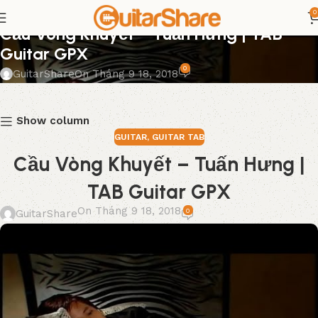
0
GUITAR
,
GUITAR TAB
Cầu Vòng Khuyết – Tuấn Hưng | TAB
Guitar GPX
0
GuitarShare
On Tháng 9 18, 2018
Show column
GUITAR
,
GUITAR TAB
Cầu Vòng Khuyết – Tuấn Hưng |
TAB Guitar GPX
On Tháng 9 18, 2018
0
GuitarShare