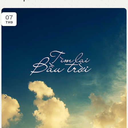
07
TH9