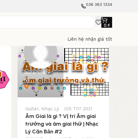
036 363 1334
0
₫
Liên hệ nhận giá tốt
GuitarShare
0
Guitar
,
Nhạc Lý
05 Th7 2021
Âm Giai là gì ? Vị trí Âm giai
trưởng và âm giai thứ | Nhạc
Lý Căn Bản #2