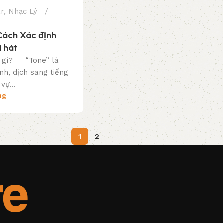
ar
,
Nhạc Lý
 Cách Xác định
 hát
à gì? “Tone” là
nh, dịch sang tiếng
vự...
ng
1
2