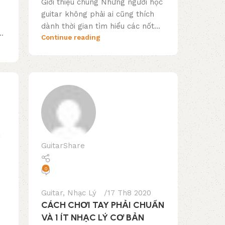
Giới thiệu chung Những người học
guitar không phải ai cũng thích
dành thời gian tìm hiểu các nốt...
.
Continue reading
GuitarShare
0
Guitar
,
Nhạc Lý
17 Th8 2020
CÁCH CHƠI TAY PHẢI CHUẨN
VÀ 1 ÍT NHẠC LÝ CƠ BẢN