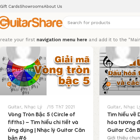
Gift Cards
Showrooms
About Us
reate your first
navigation menu here
and add it to the "Mai
GuitarShare
GuitarShare
0
0
Guitar
,
Nhạc Lý
15 Th7 2021
Guitar
,
Nhạc L
Vòng Tròn Bậc 5 (Circle of
Tìm hiểu về 
fifths) – Tìm hiểu chi tiết và
hóa tương đ
ứng dụng | Nhạc lý Guitar Căn
Guitar Căn 
bản #6
Giới thiệu chu