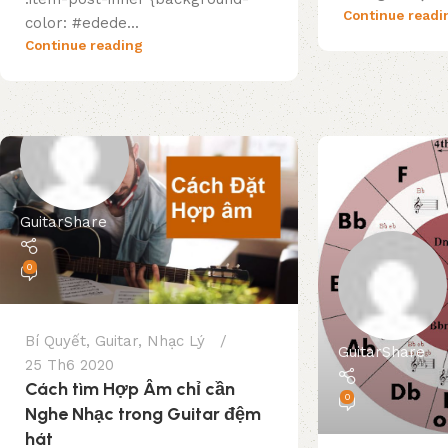
Continue readi
color: #edede...
Continue reading
GuitarShare
0
Bí Quyết
,
Guitar
,
Nhạc Lý
GuitarShare
25 Th6 2020
Cách tìm Hợp Âm chỉ cần
0
Nghe Nhạc trong Guitar đệm
hát