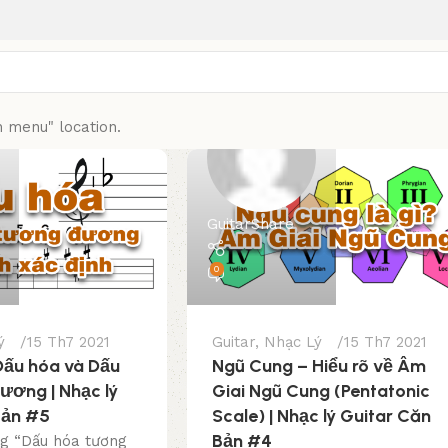
n menu" location.
GuitarShare
0
ý
15 Th7 2021
Guitar
,
Nhạc Lý
15 Th7 2021
Dấu hóa và Dấu
Ngũ Cung – Hiểu rõ về Âm
ương | Nhạc lý
Giai Ngũ Cung (Pentatonic
Bản #5
Scale) | Nhạc lý Guitar Căn
Bản #4
ng “Dấu hóa tương