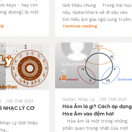
ive keys - hay còn
Giới thiệu chung Trong bài học
ương đương) là một
này, GuitarShare sẽ đi sâu vào
tìm hiểu âm giai ngũ cung trưởn..
ng
Continue reading
GuitarShare
0
Guitar
,
Nhạc Lý
30 Th6 2021
ý
30 Th6 2021
Hòa Âm là gì? Cách áp dụng
 về NHẠC LÝ CƠ
Hòa Âm vào đệm hát
Hòa âm là một trong những
 Nhạc Lý Giới thiệu
phần quan trọng nhất của một
ạ...