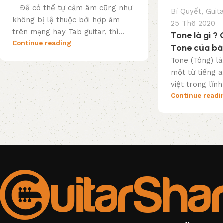
Để có thể tự cảm âm cũng như
Bí Quyết
,
Guit
không bị lệ thuộc bởi hợp âm
25 Th6 2020
trên mạng hay Tab guitar, thì...
Tone là gì ?
Continue reading
Tone của bài
Tone (Tông) l
một từ tiếng a
việt trong lĩnh 
Continue readi