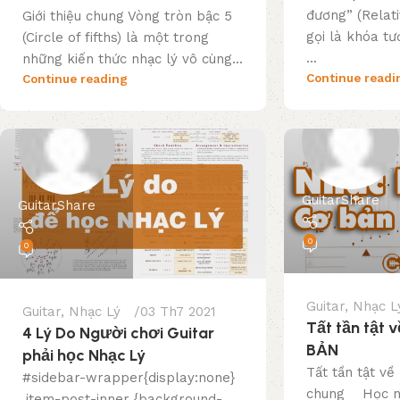
đương” (Relat
Giới thiệu chung Vòng tròn bậc 5
gọi là khóa t
(Circle of fifths) là một trong
...
những kiến thức nhạc lý vô cùng...
Continue readi
Continue reading
GuitarShare
GuitarShare
0
0
Guitar
,
Nhạc L
Guitar
,
Nhạc Lý
03 Th7 2021
Tất tần tật
4 Lý Do Người chơi Guitar
BẢN
phải học Nhạc Lý
Tất tần tật về
#sidebar-wrapper{display:none}
chung Học nh
.item-post-inner {background-