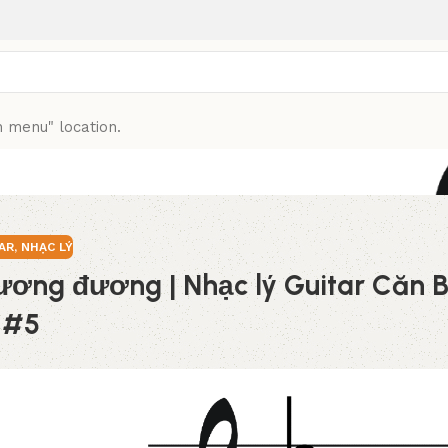
n menu" location.
ng đương | Nhạc lý Guitar Căn B
AR
,
NHẠC LÝ
tương đương | Nhạc lý Guitar Căn 
#5