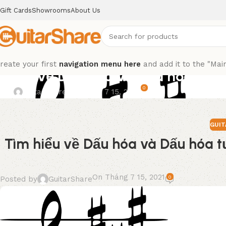
Gift Cards
Showrooms
About Us
,
NHẠC LÝ
reate your first
navigation menu here
and add it to the "Mai
 hiểu về Dấu hóa và Dấu hóa tươ
0
d by
GuitarShare
On Tháng 7 15, 2021
GUIT
Tìm hiểu về Dấu hóa và Dấu hóa 
On Tháng 7 15, 2021
0
Posted by
GuitarShare