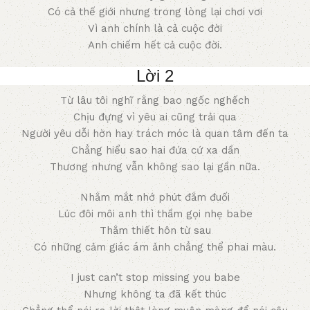
Có cả thế giới nhưng trong lòng lại chơi vơi
Vì anh chính là cả cuộc đời
Anh chiếm hết cả cuộc đời.
Lời 2
Từ lâu tôi nghĩ rằng bao ngốc nghếch
Chịu đựng vì yêu ai cũng trải qua
Người yêu dỗi hờn hay trách móc là quan tâm đến ta
Chẳng hiểu sao hai đứa cứ xa dần
Thương nhưng vẫn không sao lại gần nữa.
Nhắm mắt nhớ phút đắm đuối
Lúc đôi môi anh thì thầm gọi nhẹ babe
Thắm thiết hôn từ sau
Có những cảm giác ám ảnh chẳng thể phai màu.
I just can’t stop missing you babe
Nhưng không ta đã kết thúc