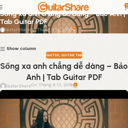
0
GUITAR
,
GUITAR TAB
Sống xa anh chẳng dễ dàng – Bảo Anh |
Tab Guitar PDF
0
GuitarShare
On Tháng 9 13, 2018
Show column
GUITAR
,
GUITAR TAB
Sống xa anh chẳng dễ dàng – Bảo
Anh | Tab Guitar PDF
On Tháng 9 13, 2018
0
GuitarShare