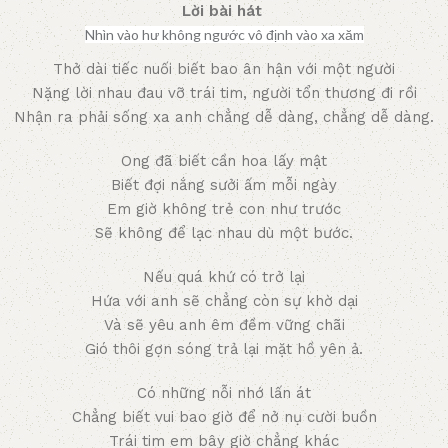
Lời bài hát
Nhìn vào hư không ngước vô định vào xa xăm
Thở dài tiếc nuối biết bao ân hận với một người
Nặng lời nhau đau vỡ trái tim, người tổn thương đi rồi
Nhận ra phải sống xa anh chẳng dễ dàng, chẳng dễ dàng.
Ong đã biết cần hoa lấy mật
Biết đợi nắng sưởi ấm mỗi ngày
Em giờ không trẻ con như trước
Sẽ không để lạc nhau dù một bước.
Nếu quá khứ có trở lại
Hứa với anh sẽ chẳng còn sự khờ dại
Và sẽ yêu anh êm đềm vững chãi
Gió thôi gợn sóng trả lại mặt hồ yên ả.
Có những nỗi nhớ lấn át
Chẳng biết vui bao giờ để nở nụ cười buồn
Trái tim em bây giờ chẳng khác