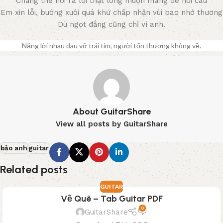
Chẳng thể nói ra lời thật lòng muộn màng để nói câu
Em xin lỗi, buông xuôi quá khứ chấp nhận vùi bao nhớ thương
Dù ngọt đắng cũng chỉ vì anh.
Nặng lời nhau đau vỡ trái tim, người tổn thương không về.
About GuitarShare
View all posts by GuitarShare
bảo anh
guitar
Related posts
GUITAR
Về Quê – Tab Guitar PDF
0
GuitarShare