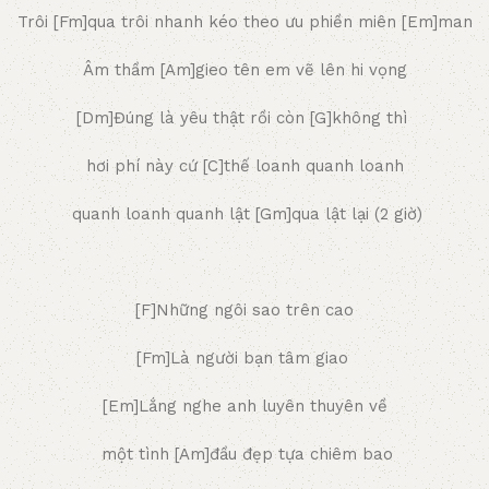
Trôi [Fm]qua trôi nhanh kéo theo ưu phiền miên [Em]man
Âm thầm [Am]gieo tên em vẽ lên hi vọng
[Dm]Đúng là yêu thật rồi còn [G]không thì
hơi phí này cứ [C]thế loanh quanh loanh
quanh loanh quanh lật [Gm]qua lật lại (2 giờ)
[F]Những ngôi sao trên cao
[Fm]Là người bạn tâm giao
[Em]Lắng nghe anh luyên thuyên về
một tình [Am]đầu đẹp tựa chiêm bao