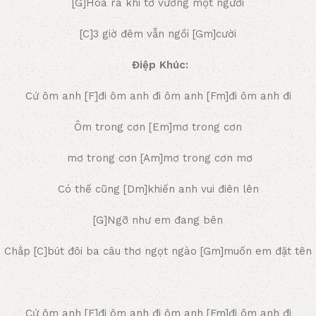
[G]Hóa ra khi tơ vương một người
[C]3 giờ đêm vẫn ngồi [Gm]cười
Điệp Khúc:
Cứ ôm anh [F]đi ôm anh đi ôm anh [Fm]đi ôm anh đi
Ôm trong cơn [Em]mơ trong cơn
mơ trong cơn [Am]mơ trong cơn mơ
Có thế cũng [Dm]khiến anh vui điên lên
[G]Ngỡ như em đang bên
Chắp [C]bút đôi ba câu thơ ngọt ngào [Gm]muốn em đặt tên
Cứ ôm anh [F]đi ôm anh đi ôm anh [Fm]đi ôm anh đi