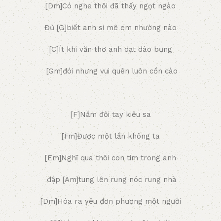
[Dm]Có nghe thôi đã thấy ngọt ngào
Đủ [G]biết anh si mê em nhường nào
[C]Ít khi văn thơ anh dạt dào bụng
[Gm]đói nhưng vui quên luôn cồn cào
[F]Nắm đôi tay kiêu sa
[Fm]Được một lần không ta
[Em]Nghĩ qua thôi con tim trong anh
đập [Am]tung lên rung nóc rung nhà
[Dm]Hóa ra yêu đơn phương một người