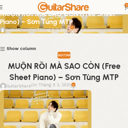
0
GUITAR
MUỘN RỒI MÀ SAO CÒN (Free Sheet
Piano) – Sơn Tùng MTP
0
GuitarShare
On Tháng 5 3, 2021
Show column
GUITAR
MUỘN RỒI MÀ SAO CÒN (Free
Sheet Piano) – Sơn Tùng MTP
On Tháng 5 3, 2021
0
GuitarShare