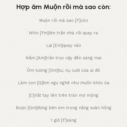
Hợp âm Muộn rồi mà sao còn:
Muộn rồi mà sao [F]còn
Nhìn [Fm]lên trần nhà rồi quay ra
Lại [Em]quay vào
Nằm [Am]trằn trọc vậy đến sáng mai
Ôm tương [Dm]tư, nụ cười của ai đó
Làm con [G]tim ngu nghê như muốn khóc òa
[C]Vắt tay lên trên trán mơ mộng
Được [Gm]đứng bên em trong nắng xuân hồng
1 giờ [F]sáng