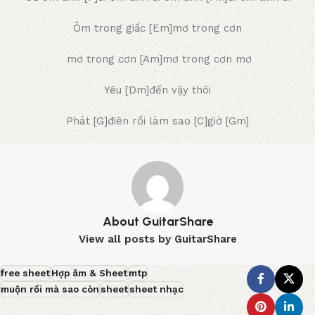
Ôm trong giấc [Em]mơ trong cơn
mơ trong cơn [Am]mơ trong cơn mơ
Yêu [Dm]đến vậy thôi
Phát [G]điên rồi làm sao [C]giờ [Gm]
About GuitarShare
View all posts by GuitarShare
free sheet
Hợp âm & Sheet
mtp
muộn rồi mà sao còn
sheet
sheet nhạc