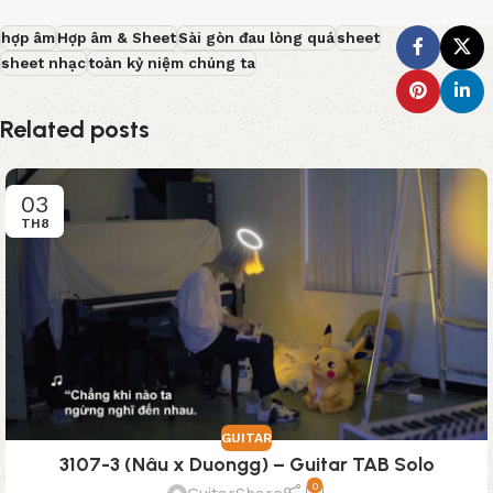
hợp âm
Hợp âm & Sheet
Sài gòn đau lòng quá
sheet
sheet nhạc
toàn kỷ niệm chúng ta
Related posts
03
TH8
GUITAR
3107-3 (Nâu x Duongg) – Guitar TAB Solo
0