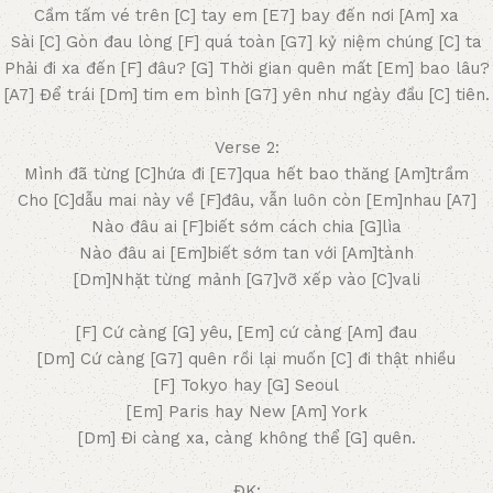
Cầm tấm vé trên [C] tay em [E7] bay đến nơi [Am] xa
Sài [C] Gòn đau lòng [F] quá toàn [G7] kỷ niệm chúng [C] ta
Phải đi xa đến [F] đâu? [G] Thời gian quên mất [Em] bao lâu?
[A7] Để trái [Dm] tim em bình [G7] yên như ngày đầu [C] tiên.
Verse 2:
Mình đã từng [C]hứa đi [E7]qua hết bao thăng [Am]trầm
Cho [C]dẫu mai này về [F]đâu, vẫn luôn còn [Em]nhau [A7]
Nào đâu ai [F]biết sớm cách chia [G]lìa
Nào đâu ai [Em]biết sớm tan với [Am]tành
[Dm]Nhặt từng mảnh [G7]vỡ xếp vào [C]vali
[F] Cứ càng [G] yêu, [Em] cứ càng [Am] đau
[Dm] Cứ càng [G7] quên rồi lại muốn [C] đi thật nhiều
[F] Tokyo hay [G] Seoul
[Em] Paris hay New [Am] York
[Dm] Đi càng xa, càng không thể [G] quên.
ĐK: