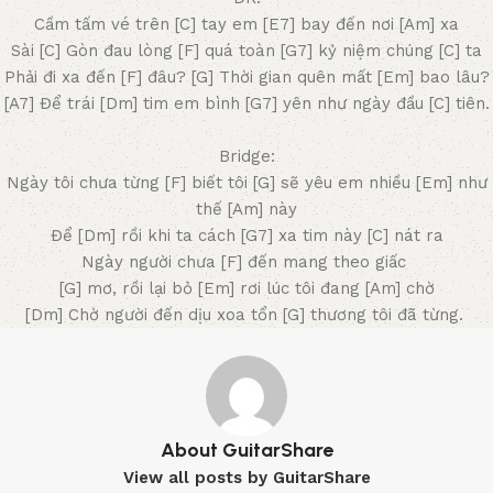
Cầm tấm vé trên [C] tay em [E7] bay đến nơi [Am] xa
Sài [C] Gòn đau lòng [F] quá toàn [G7] kỷ niệm chúng [C] ta
Phải đi xa đến [F] đâu? [G] Thời gian quên mất [Em] bao lâu?
[A7] Để trái [Dm] tim em bình [G7] yên như ngày đầu [C] tiên.
Bridge:
Ngày tôi chưa từng [F] biết tôi [G] sẽ yêu em nhiều [Em] như
thế [Am] này
Để [Dm] rồi khi ta cách [G7] xa tim này [C] nát ra
Ngày người chưa [F] đến mang theo giấc
[G] mơ, rồi lại bỏ [Em] rơi lúc tôi đang [Am] chờ
[Dm] Chờ người đến dịu xoa tổn [G] thương tôi đã từng.
About GuitarShare
View all posts by GuitarShare