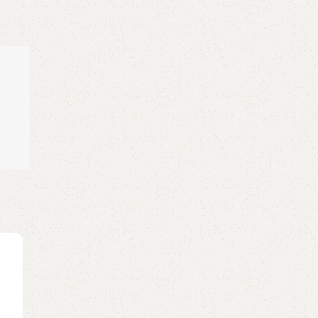
03
TH5