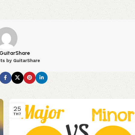
GuitarShare
sts by GuitarShare
25
TH7