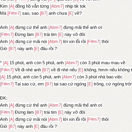
Kim
[A]
đồng hồ vẫn từng
[Abm7]
nhịp tik tok
Mà
[F#m7]
sao, sao
[B7]
anh chưa
[E]
về?
Anh
[A]
đừng cứ thế anh
[Abm7]
đừng mãi thế anh ơi
[F#m7]
Đừng làm
[B7]
trái tim
[E]
này vỡ đôi
Anh
[A]
đừng cứ mãi nói
[Abm7]
lời xin lỗi rồi
[F#m7]
thôi
Giờ
[B7]
này anh
[E]
đâu rồi ?
*
[A]
15 phút, anh còn 5 phút, anh
[Abm7]
còn 3 phút mau mau về
[F#m7]
Về đi nhé anh
[B7]
về đi nhé nếu
[E]
không, hmm nếu không t
[A]
15 phút, anh còn 5 phút, anh
[Abm7]
còn 3 phút nhà bao việc
[F#m7]
Tại sao cứ, em
[B7]
tại sao cứ ngóng
[E]
trông, cứ ngóng trô
ĐK:
Anh
[A]
đừng cứ thế anh
[Abm7]
đừng mãi thế anh ơi
[F#m7]
Đừng làm
[B7]
trái tim
[E]
này vỡ đôi
Anh
[A]
đừng cứ mãi nói
[Abm7]
lời xin lỗi rồi
[F#m7]
thôi
Giờ
[B7]
này anh
[E]
đâu rồi ?