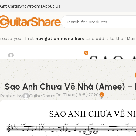
Gift Cards
Showrooms
About Us
reate your first
navigation menu here
and add it to the "Mai
 Anh Chưa Về Nhà (Amee) – Hợp 
0
d by
GuitarShare
On Tháng 9 8, 2020
Sao Anh Chưa Về Nhà (Amee) – H
On Tháng 9 8, 2020
0
Posted by
GuitarShare