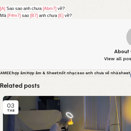
[A]
Sao sao anh chưa
[Abm7]
về?
Mà
[F#m7]
sao
[B7]
anh chưa
[E]
về?
About 
View all po
AMEE
hợp âm
Hợp âm & Sheet
nốt nhạc
sao anh chưa về nhà
sheet
Related posts
03
TH8