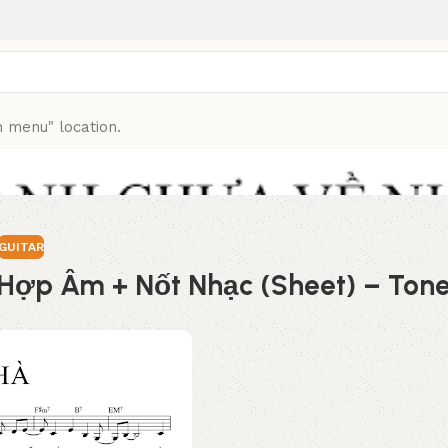
n menu" location.
Âm + Nốt Nhạc (Sheet) – Tone E
GUITAR
ợp Âm + Nốt Nhạc (Sheet) – Tone