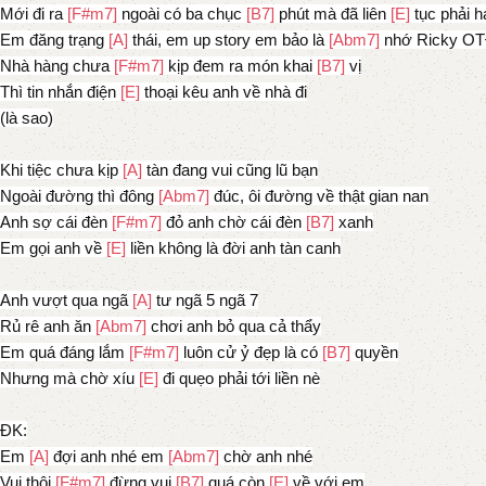
Mới đi ra
[F#m7]
ngoài có ba chục
[B7]
phút mà đã liên
[E]
tục phải h
Em đăng trạng
[A]
thái, em up story em bảo là
[Abm7]
nhớ Ricky O
Nhà hàng chưa
[F#m7]
kịp đem ra món khai
[B7]
vị
Thì tin nhắn điện
[E]
thoại kêu anh về nhà đi
(là sao)
Khi tiệc chưa kịp
[A]
tàn đang vui cũng lũ bạn
Ngoài đường thì đông
[Abm7]
đúc, ôi đường về thật gian nan
Anh sợ cái đèn
[F#m7]
đỏ anh chờ cái đèn
[B7]
xanh
Em gọi anh về
[E]
liền không là đời anh tàn canh
Anh vượt qua ngã
[A]
tư ngã 5 ngã 7
Rủ rê anh ăn
[Abm7]
chơi anh bỏ qua cả thẩy
Em quá đáng lắm
[F#m7]
luôn cử ỷ đẹp là có
[B7]
quyền
Nhưng mà chờ xíu
[E]
đi quẹo phải tới liền nè
ĐK:
Em
[A]
đợi anh nhé em
[Abm7]
chờ anh nhé
Vui thôi
[F#m7]
đừng vui
[B7]
quá còn
[E]
về với em