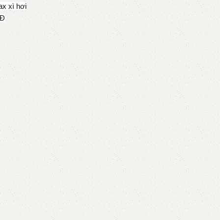
ax xì hơi
TĐ