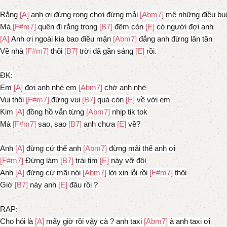
Rằng
[A]
anh ơi đừng rong chơi đừng mải
[Abm7]
mê những điều buô
Mà
[F#m7]
quên đi rằng trong
[B7]
đêm còn
[E]
có người đợi anh
[A]
Anh ơi ngoài kia bao điều mặn
[Abm7]
đắng anh đừng lăn tăn
Về nhà
[F#m7]
thôi
[B7]
trời đã gần sáng
[E]
rồi.
ĐK:
Em
[A]
đợi anh nhé em
[Abm7]
chờ anh nhé
Vui thôi
[F#m7]
đừng vui
[B7]
quá còn
[E]
về với em
Kim
[A]
đồng hồ vẫn từng
[Abm7]
nhịp tik tok
Mà
[F#m7]
sao, sao
[B7]
anh chưa
[E]
về?
Anh
[A]
đừng cứ thế anh
[Abm7]
đừng mãi thế anh ơi
[F#m7]
Đừng làm
[B7]
trái tim
[E]
này vỡ đôi
Anh
[A]
đừng cứ mãi nói
[Abm7]
lời xin lỗi rồi
[F#m7]
thôi
Giờ
[B7]
này anh
[E]
đâu rồi ?
RAP:
Cho hỏi là
[A]
mấy giờ rồi vậy cà ? anh taxi
[Abm7]
à anh taxi ơi