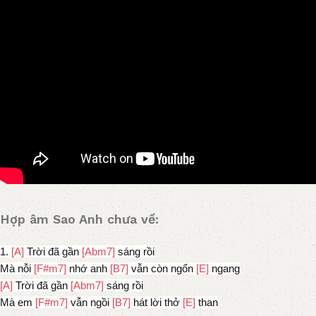
Hợp âm Sao Anh chưa về:
1.
[A]
Trời đã gần
[Abm7]
sáng rồi
Mà nỗi
[F#m7]
nhớ anh
[B7]
vẫn còn ngổn
[E]
ngang
[A]
Trời đã gần
[Abm7]
sáng rồi
Mà em
[F#m7]
vẫn ngồi
[B7]
hát lời thở
[E]
than