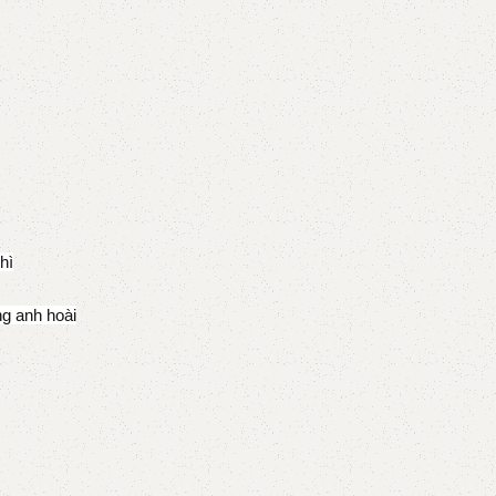
hì
ng anh hoài