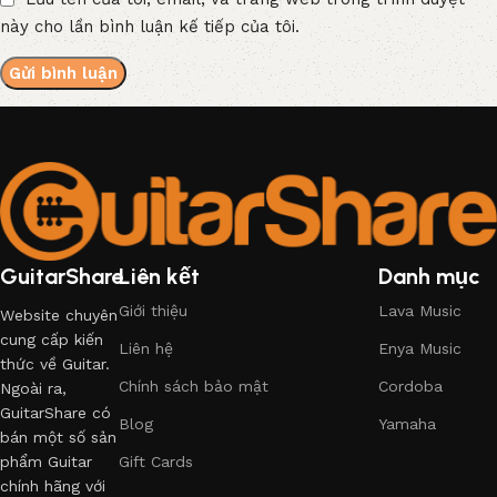
này cho lần bình luận kế tiếp của tôi.
GuitarShare
Liên kết
Danh mục
Giới thiệu
Lava Music
Website chuyên
cung cấp kiến
Liên hệ
Enya Music
thức về Guitar.
Chính sách bảo mật
Cordoba
Ngoài ra,
GuitarShare có
Blog
Yamaha
bán một số sản
phẩm Guitar
Gift Cards
chính hãng với