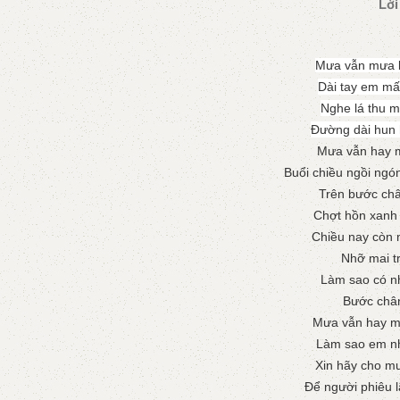
Lời
Mưa vẫn mưa b
Dài tay em mấ
Nghe lá thu 
Đường dài hun 
Mưa vẫn hay m
Buổi chiều ngồi ng
Trên bước ch
Chợt hồn xanh
Chiều nay còn 
Nhỡ mai t
Làm sao có n
Bước châ
Mưa vẫn hay m
Làm sao em nh
Xin hãy cho m
Để người phiêu 