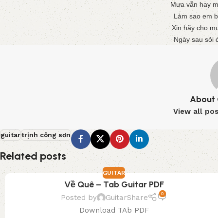
Mưa vẫn hay m
Làm sao em bi
Xin hãy cho m
Ngày sau sỏi 
About 
View all po
guitar
trịnh công sơn
Related posts
GUITAR
Về Quê – Tab Guitar PDF
0
Posted by
GuitarShare
Download TAb PDF