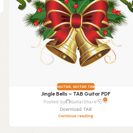
GUITAR
,
GUITAR TAB
Jingle Bells – TAB Guitar PDF
0
Posted by
GuitarShare
Download TAB
Continue reading