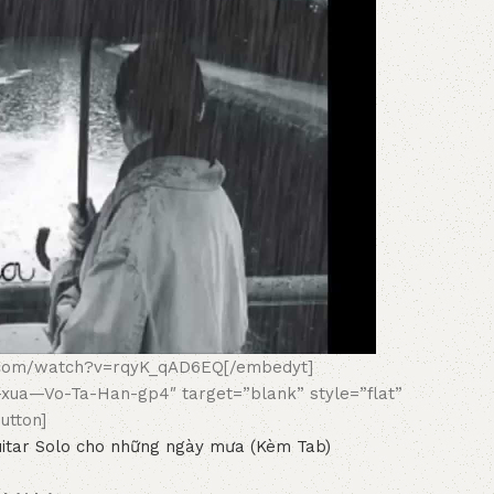
.com/watch?v=rqyK_qAD6EQ[/embedyt]
em-xua—Vo-Ta-Han-gp4″ target=”blank” style=”flat”
utton]
itar Solo cho những ngày mưa (Kèm Tab)