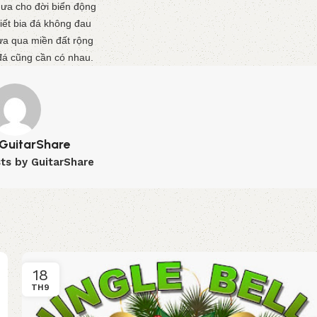
ưa cho đời biển động
ết bia đá không đau
ưa qua miền đất rộng
đá cũng cần có nhau.
GuitarShare
sts by GuitarShare
18
TH9