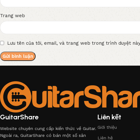
Trang web
Lưu tên của tôi, email, và trang web trong trình duyệt này
GuitarShare
Liên kết
Giới thiệu
Website chuyên cung cấp kiến thức về Guitar.
Ngoài ra, GuitarShare có bán một số sản
Liên hệ