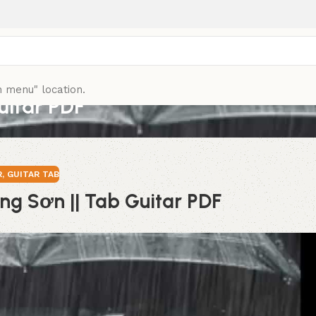
n menu" location.
uitar PDF
R
,
GUITAR TAB
ng Sơn || Tab Guitar PDF