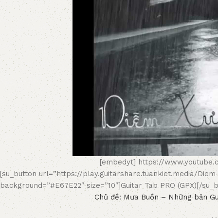
[embedyt] https://www.youtube
[su_button url=”https://play.guitarshare.tuankiet.media/Di
background=”#E67E22″ size=”10″]Guitar Tab PRO (GPX)[/su_b
Chủ đề: Mưa Buồn – Những bản Gu