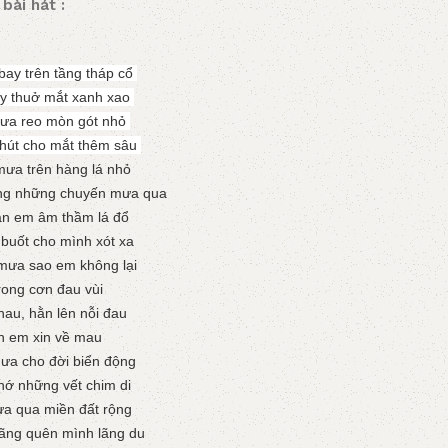
 bài hát :
ay trên tầng tháp cổ
y thuở mắt xanh xao
mưa reo mòn gót nhỏ
hút cho mắt thêm sâu
ưa trên hàng lá nhỏ
óng những chuyến mưa qua
ân em âm thầm lá đổ
 buốt cho mình xót xa
mưa sao em không lại
rong cơn đau vùi
hau, hằn lên nỗi đau
n em xin về mau
ưa cho đời biển động
ớ những vết chim di
ưa qua miền đất rộng
lãng quên mình lãng du