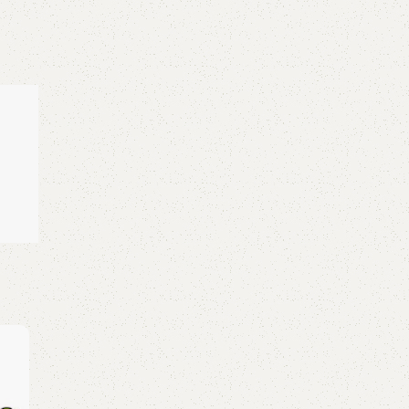
GUITAR
,
GUITAR TAB
Aloha Cool – TAB Guitar PDF
0
Posted by
GuitarShare
Download TAB