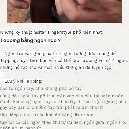
Những kỹ thuật Guitar Fingerstyle phổ biến nhất
Tapping bằng ngón nào ?
Ngón trỏ và ngón giữa là 2 ngón tường được dùng để
Tapping, tuy nhiên bạn vẫn có thể tập Tapping với cả 4 ngón,
nhưng nó rất khó và mất nhiều thời gian để luyện tập
Lưu ý khi Tapping:
Lực từ ngón tay, chứ không phải cổ tay
dùng đầu ngón tay gõ trực diện vào dây đàn tại ngăn muốn
đánh, khi bung ngón tay ra khỏi dây thì tạo 1 góc (giống như
gảy dây đàn cho nốt ở tay trái phát ra âm thanh)
tập tiếng clean trước khi tập tiếng distortion
tập tất cả các ngón theo thứ tự ưu tiên: ngón giữa, ngón trỏ,
ngón áp út, ngón út