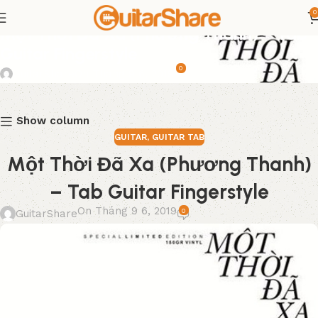
0
GUITAR
,
GUITAR TAB
Một Thời Đã Xa (Phương Thanh) – Tab
Guitar Fingerstyle
0
GuitarShare
On Tháng 9 6, 2019
Show column
GUITAR
,
GUITAR TAB
Một Thời Đã Xa (Phương Thanh)
– Tab Guitar Fingerstyle
On Tháng 9 6, 2019
0
GuitarShare