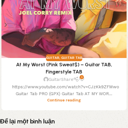
GUITAR
,
GUITAR TAB
At My Worst (Pink Sweat$) – Guitar TAB,
Fingerstyle TAB
0
GuitarShare
https://www.youtube.com/watch?v=CJzKk9ZFMwo
Guitar Tab PRO (GPX) Guitar Tab AT MY WOR...
Continue reading
Để lại một bình luận