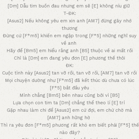
[Dm] Dẫu tim buồn đau nhưng em sẽ [E] không níu giữ
T-ĐK:
[Asus2] Nếu không yêu em xin anh [AM7] đừng gây nhớ
thương
Đừng cứ [F*m5] khiến em ngập trong [F*5] những nghĩ suy
về anh
Hãy để [Bm5] em hiểu rằng anh [B5] thuộc về ai mất rồi
Chỉ là [Dm] em đang yêu đơn [E] phương thế thôi
ĐK:
Cuộc tình này [Asus2] tan vỡ rồi, tan vỡ rồi, [AM7] tan vỡ rồi
Mọi chuyện dường như [F*m5] đã kết thúc dù chưa có lúc
[F*5] bắt đầu yêu
Mình chẳng [Bm5] bên nhau cũng bởi vì [B5]
Lựa chọn con tim ta [Dm] chẳng thể theo lí [E] trí
Gặp nhau làm chi để [Asus2] em cứ đợi, em chứ chờ mà
[AM7] anh hững hờ
Thì ra yêu đơn [F*m5] phương rất khó em biết phải [F*5] thế
nào đây?