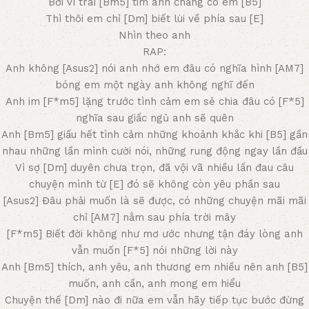
Bởi vì trái [Bm5] tim anh chẳng có em [B5]
Thì thôi em chỉ [Dm] biết lùi về phía sau [E]
Nhìn theo anh
RAP:
Anh không [Asus2] nói anh nhớ em đâu có nghĩa hình [AM7]
bóng em một ngày anh không nghĩ đến
Anh im [F*m5] lặng trước tình cảm em sẻ chia đâu có [F*5]
nghĩa sau giấc ngủ anh sẽ quên
Anh [Bm5] giấu hết tình cảm những khoảnh khắc khi [B5] gần
nhau những lần mình cười nói, những rung động ngay lần đầu
Vì sợ [Dm] duyên chưa trọn, đã vội vã nhiều lần đau câu
chuyện mình từ [E] đó sẽ không còn yêu phần sau
[Asus2] Đâu phải muốn là sẽ được, có những chuyện mãi mãi
chỉ [AM7] nằm sau phía trời mây
[F*m5] Biết đời không như mơ ước nhưng tận đáy lòng anh
vẫn muốn [F*5] nói những lời này
Anh [Bm5] thích, anh yêu, anh thương em nhiều nên anh [B5]
muốn, anh cần, anh mong em hiểu
Chuyện thế [Dm] nào đi nữa em vẫn hãy tiếp tục bước đừng