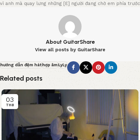
vì anh mà quay lưng những [E] người đang chờ em phía trước
About GuitarShare
View all posts by GuitarShare
hướng dẫn đệm hát
hợp âm
LyLy
Related posts
03
TH8