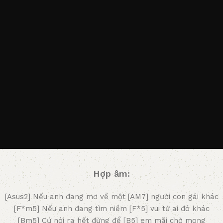
Hợp âm:
[Asus2] Nếu anh đang mơ về một [AM7] người con gái khác
[F*m5] Nếu anh đang tìm niềm [F*5] vui từ ai đó khác
[Bm5] Cứ nói ra hết đừng để [B5] em mãi chờ mong