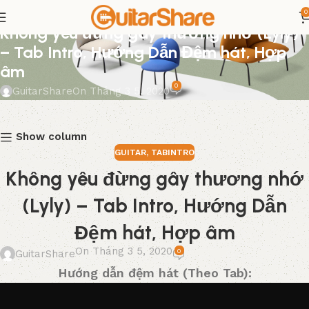
0
GUITAR
,
TABINTRO
Không yêu đừng gây thương nhớ (Lyly)
– Tab Intro, Hướng Dẫn Đệm hát, Hợp
âm
0
GuitarShare
On Tháng 3 5, 2020
Show column
GUITAR
,
TABINTRO
Không yêu đừng gây thương nhớ
(Lyly) – Tab Intro, Hướng Dẫn
Đệm hát, Hợp âm
On Tháng 3 5, 2020
0
GuitarShare
Hướng dẫn đệm hát (Theo Tab):