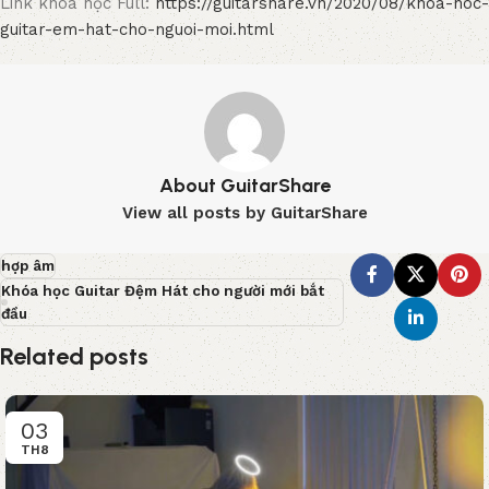
Link khóa học Full:
https://guitarshare.vn/2020/08/khoa-hoc-
guitar-em-hat-cho-nguoi-moi.html
About GuitarShare
View all posts by GuitarShare
hợp âm
Khóa học Guitar Đệm Hát cho người mới bắt
đầu
Related posts
03
TH8