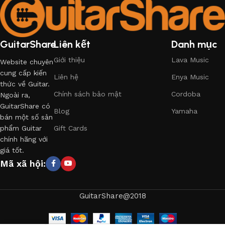
GuitarShare
Liên kết
Danh mục
Giới thiệu
Lava Music
Website chuyên
cung cấp kiến
Liên hệ
Enya Music
thức về Guitar.
Chính sách bảo mật
Cordoba
Ngoài ra,
GuitarShare có
Blog
Yamaha
bán một số sản
phẩm Guitar
Gift Cards
chính hãng với
giá tốt.
Mã xã hội:
GuitarShare@2018