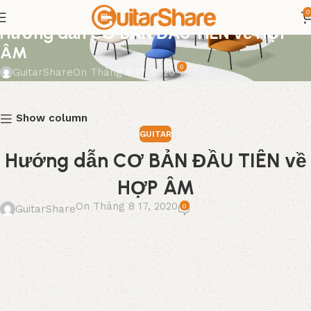
0
GUITAR
Hướng dẫn CƠ BẢN ĐẦU TIÊN về HỢP
ÂM
0
GuitarShare
On Tháng 8 17, 2020
Show column
GUITAR
Hướng dẫn CƠ BẢN ĐẦU TIÊN về
HỢP ÂM
On Tháng 8 17, 2020
0
GuitarShare