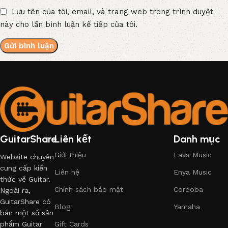
Lưu tên của tôi, email, và trang web trong trình duyệt
này cho lần bình luận kế tiếp của tôi.
GuitarShare
Liên kết
Danh mục
Giới thiệu
Lava Music
Website chuyên
cung cấp kiến
Liên hệ
Enya Music
thức về Guitar.
Chính sách bảo mật
Cordoba
Ngoài ra,
GuitarShare có
Blog
Yamaha
bán một số sản
phẩm Guitar
Gift Cards