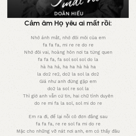
Cảm âm Họ yêu ai mất rồi:
Nhớ ánh mắt, nhớ đôi môi của em
fa fa fa, mi re re do re
Nhớ đôi vai, hoàng hôn nơi ta từng quen
fa fa fa, fa sol sol sol do la
hà ha há, ha ha hà hà ha
la do2 re2, do2 la sol la do2
Giá như anh đừng gặp em
do2 la sol re sol la
Thì giờ anh vẫn cứ tin, hai chữ tình duyên
do re mi fa la sol, sol mi do re
Em ra đi, để lại nỗi cô đơn đằng sau
fa fa fa, re re sol fa mi do re
Mặc cho những vỡ nát nơi anh, em có thấy đâu