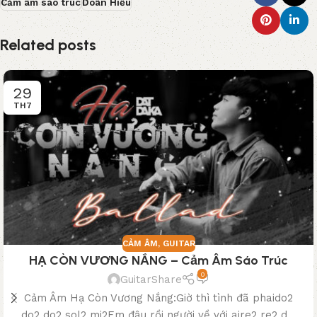
Cảm âm sáo trúc
Doãn Hiếu
Related posts
29
TH7
CẢM ÂM
,
GUITAR
HẠ CÒN VƯƠNG NẮNG – Cảm Âm Sáo Trúc
0
GuitarShare
Cảm Âm Hạ Còn Vương Nắng:Giờ thì tình đã phaido2
do2 do2 sol2 mi2Em đâu rồi người về với aire2 re2 d...