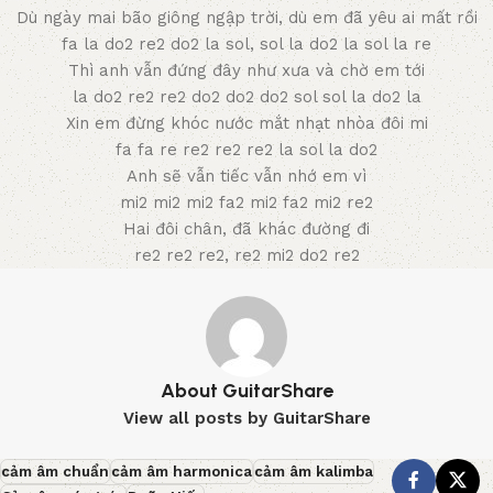
Dù ngày mai bão giông ngập trời, dù em đã yêu ai mất rồi
fa la do2 re2 do2 la sol, sol la do2 la sol la re
Thì anh vẫn đứng đây như xưa và chờ em tới
la do2 re2 re2 do2 do2 do2 sol sol la do2 la
Xin em đừng khóc nước mắt nhạt nhòa đôi mi
fa fa re re2 re2 re2 la sol la do2
Anh sẽ vẫn tiếc vẫn nhớ em vì
mi2 mi2 mi2 fa2 mi2 fa2 mi2 re2
Hai đôi chân, đã khác đường đi
re2 re2 re2, re2 mi2 do2 re2
About GuitarShare
View all posts by GuitarShare
cảm âm chuẩn
cảm âm harmonica
cảm âm kalimba