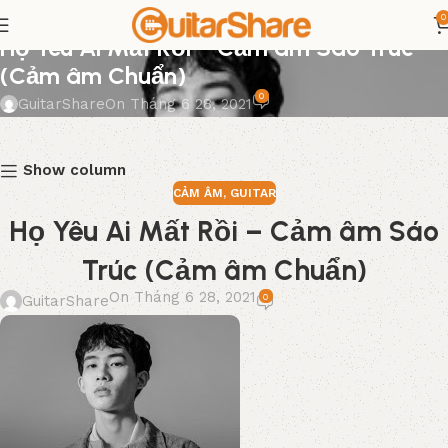
0
CẢM ÂM
,
GUITAR
Họ Yêu Ai Mất Rồi – Cảm âm Sáo Trúc
(Cảm âm Chuẩn)
0
GuitarShare
On Tháng 6 28, 2021
Show column
CẢM ÂM
,
GUITAR
Họ Yêu Ai Mất Rồi – Cảm âm Sáo
Trúc (Cảm âm Chuẩn)
On Tháng 6 28, 2021
0
GuitarShare