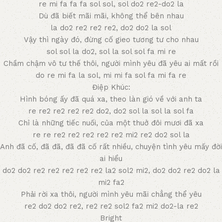
re mi fa fa fa sol sol, sol do2 re2-do2 la
Dù đã biết mãi mãi, không thể bên nhau
la do2 re2 re2 re2, do2 do2 la sol
Vậy thì ngày đó, đừng cố gieo tương tư cho nhau
sol sol la do2, sol la sol sol fa mi re
Chầm chậm vô tư thế thôi, người mình yêu đã yêu ai mất rồi
do re mi fa la sol, mi mi fa sol fa mi fa re
Điệp Khúc:
Hình bóng ấy đã quá xa, theo làn gió về với anh ta
re re2 re2 re2 re2 do2, do2 sol la sol la sol fa
Chỉ là những tiếc nuối, của một thuở đôi mươi đã xa
re re re2 re2 re2 re2 re2 mi2 re2 do2 sol la
Anh đã cố, đã đã, đã đã cố rất nhiều, chuyện tình yêu mấy đời
ai hiểu
do2 do2 re2 re2 re2 re2 re2 la2 sol2 mi2, do2 do2 re2 do2 la
mi2 fa2
Phải rời xa thôi, người mình yêu mãi chẳng thể yêu
re2 do2 do2 re2, re2 re2 sol2 fa2 mi2 do2-la re2
Bright