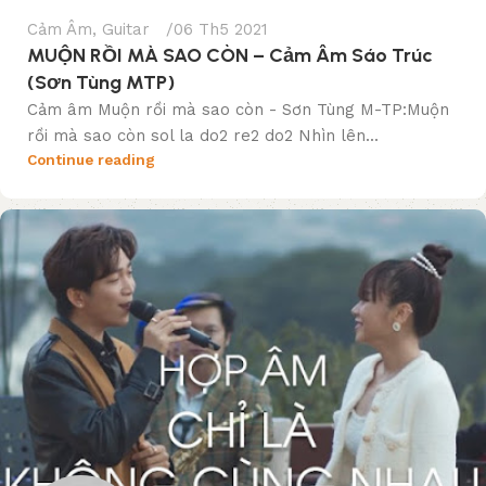
Cảm Âm
,
Guitar
06 Th5 2021
MUỘN RỒI MÀ SAO CÒN – Cảm Âm Sáo Trúc
(Sơn Tùng MTP)
Cảm âm Muộn rồi mà sao còn - Sơn Tùng M-TP:Muộn
rồi mà sao còn sol la do2 re2 do2 Nhìn lên...
Continue reading