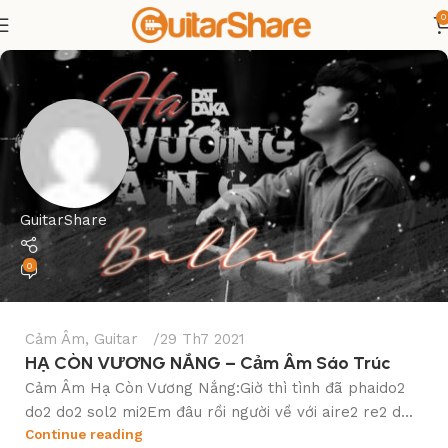
0
GuitarShare
0
Cảm Âm
,
Guitar
29 Th7 2021
HẠ CÒN VƯƠNG NẮNG – Cảm Âm Sáo Trúc
Cảm Âm Hạ Còn Vương Nắng:Giờ thì tình đã phaido2
do2 do2 sol2 mi2Em đâu rồi người về với aire2 re2 d...
Continue reading