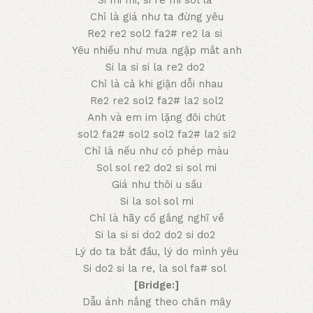
Si mi mi, si re mi sol la
Chỉ là giá như ta đừng yêu
Re2 re2 sol2 fa2# re2 la si
Yêu nhiều như mưa ngập mắt anh
Si la si si la re2 do2
Chỉ là cả khi giận dỗi nhau
Re2 re2 sol2 fa2# la2 sol2
Anh và em im lặng đôi chút
sol2 fa2# sol2 sol2 fa2# la2 si2
Chỉ là nếu như có phép màu
Sol sol re2 do2 si sol mi
Giá như thôi u sầu
Si la sol sol mi
Chỉ là hãy cố gắng nghĩ về
Si la si si do2 do2 si do2
Lý do ta bắt đầu, lý do mình yêu
Si do2 si la re, la sol fa# sol
[Bridge:]
Dẫu ánh nắng theo chân mây