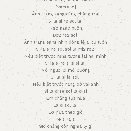
Si do2 si la re, la sol fa# sol
[Verse 2:]
Ánh trăng sáng cùng chàng trai
Si la si re sol la
Ngơ ngác buồn
Do2 re2 sol
Ánh trăng sáng nhìn dòng lệ ai cứ tuôn
Si la si re sol sol la mi2 re2
Nếu biết trước rằng tương lai hai mình
Si la si re si si si la
Mỗi người đi mỗi đường
SI la si la sol
Nếu biết trước rằng bờ vai anh
Si la si re sol la si si
Em chẳng tựa nữa
La si sol la
Lời hứa theo gió
Re si la si
Giờ chẳng còn nghĩa lý gì