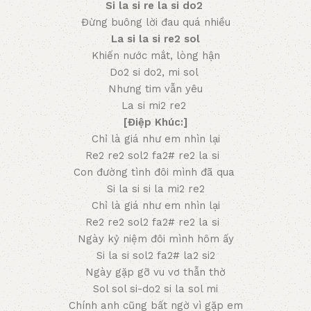
Si la si re la si do2
Đừng buông lời đau quá nhiều
La si la si re2 sol
Khiến nước mắt, lòng hận
Do2 si do2, mi sol
Nhưng tim vẫn yêu
La si mi2 re2
[Điệp Khúc:]
Chỉ là giá như em nhìn lại
Re2 re2 sol2 fa2# re2 la si
Con đường tình đôi mình đã qua
Si la si si la mi2 re2
Chỉ là giá như em nhìn lại
Re2 re2 sol2 fa2# re2 la si
Ngày kỷ niệm đôi mình hôm ấy
Si la si sol2 fa2# la2 si2
Ngày gặp gỡ vu vơ thẫn thờ
Sol sol si-do2 si la sol mi
Chính anh cũng bất ngờ vì gặp em