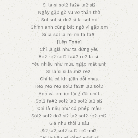
Si la si sol2 fa2# la2 si2
Ngày gặp gỡ vu vơ thẫn thờ
Sol sol si-do2 si la sol mi
Chính anh cũng bất ngờ vì gặp em
Si la sol la mi mi fa fa#
[Lên Tone]
Chỉ là giá như ta đừng yêu
Re2 re2 sol2 fa#2 re2 la si
Yêu nhiều như mưa ngập mắt anh
SI la si si la mi2 re2
Chỉ là cả khi giận dỗi nhau
Re2 re2 re2 sol2 fa2# la2 sol2
Anh và em im lặng đôi chút
Sol2 fa#2 sol2 la2 sol2 la2 si2
Chỉ là nếu như có phép màu
Sol2 sol2 do3 si2 la2 sol2 re2-mi2
Giá như thôi u sầu
Si2 la2 sol2 sol2 re2-mi2