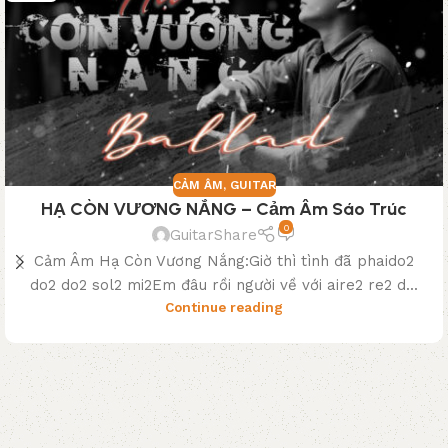
CẢM ÂM
,
GUITAR
HẠ CÒN VƯƠNG NẮNG – Cảm Âm Sáo Trúc
0
GuitarShare
Cảm Âm Hạ Còn Vương Nắng:Giờ thì tình đã phaido2
do2 do2 sol2 mi2Em đâu rồi người về với aire2 re2 d...
Continue reading