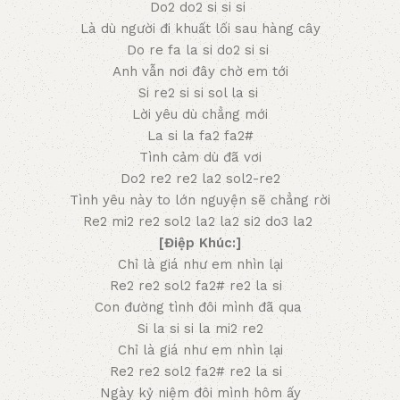
Do2 do2 si si si
Là dù người đi khuất lối sau hàng cây
Do re fa la si do2 si si
Anh vẫn nơi đây chờ em tới
Si re2 si si sol la si
Lời yêu dù chẳng mới
La si la fa2 fa2#
Tình cảm dù đã vơi
Do2 re2 re2 la2 sol2-re2
Tình yêu này to lớn nguyện sẽ chẳng rời
Re2 mi2 re2 sol2 la2 la2 si2 do3 la2
[Điệp Khúc:]
Chỉ là giá như em nhìn lại
Re2 re2 sol2 fa2# re2 la si
Con đường tình đôi mình đã qua
Si la si si la mi2 re2
Chỉ là giá như em nhìn lại
Re2 re2 sol2 fa2# re2 la si
Ngày kỷ niệm đôi mình hôm ấy