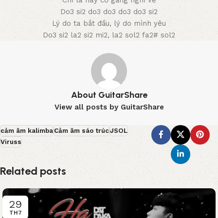
Chỉ là hãy cố gắng nghĩ về
Do3 si2 do3 do3 do3 do3 si2
Lý do ta bắt đầu, lý do mình yêu
Do3 si2 la2 si2 mi2, la2 sol2 fa2# sol2
About GuitarShare
View all posts by GuitarShare
cảm âm kalimba
Cảm âm sáo trúc
JSOL
Viruss
Related posts
29
TH7