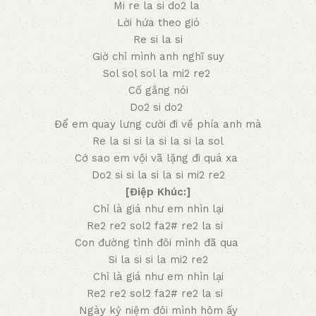
Mi re la si do2 la
Lời hứa theo gió
Re si la si
Giờ chỉ mình anh nghĩ suy
Sol sol sol la mi2 re2
Cố gắng nói
Do2 si do2
Để em quay lưng cười đi về phía anh mà
Re la si si la si la si la sol
Cớ sao em vội vã lặng đi quá xa
Do2 si si la si la si mi2 re2
[Điệp Khúc:]
Chỉ là giá như em nhìn lại
Re2 re2 sol2 fa2# re2 la si
Con đường tình đôi mình đã qua
Si la si si la mi2 re2
Chỉ là giá như em nhìn lại
Re2 re2 sol2 fa2# re2 la si
Ngày kỷ niệm đôi mình hôm ấy