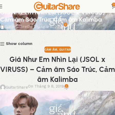
0
CẢM ÂM
,
GUITAR
Giá Như Em Nhìn Lại (JSOL x VIRUSS) –
Cảm âm Sáo Trúc, Cảm âm Kalimba
0
GuitarShare
On Tháng 9 8, 2019
Show column
CẢM ÂM
,
GUITAR
Giá Như Em Nhìn Lại (JSOL x
VIRUSS) – Cảm âm Sáo Trúc, Cảm
âm Kalimba
On Tháng 9 8, 2019
0
GuitarShare