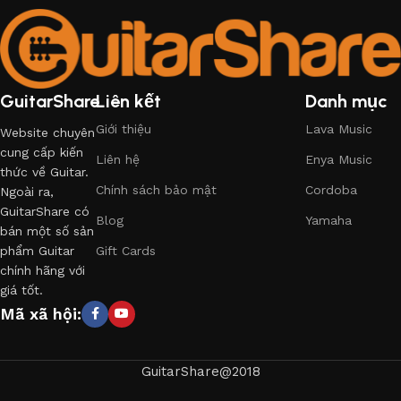
GuitarShare
Liên kết
Danh mục
Giới thiệu
Lava Music
Website chuyên
cung cấp kiến
Liên hệ
Enya Music
thức về Guitar.
Chính sách bảo mật
Cordoba
Ngoài ra,
GuitarShare có
Blog
Yamaha
bán một số sản
phẩm Guitar
Gift Cards
chính hãng với
giá tốt.
Mã xã hội:
GuitarShare@2018