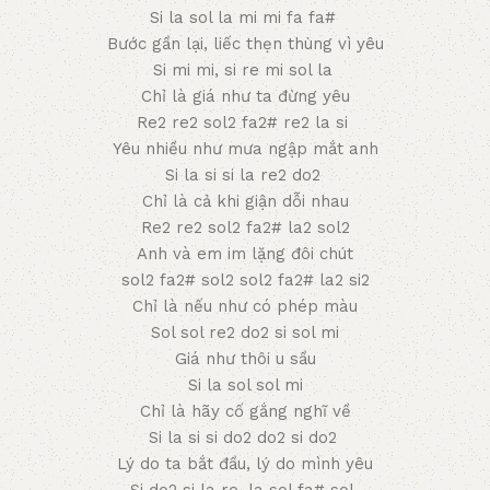
Si la sol la mi mi fa fa#
Bước gần lại, liếc thẹn thùng vì yêu
Si mi mi, si re mi sol la
Chỉ là giá như ta đừng yêu
Re2 re2 sol2 fa2# re2 la si
Yêu nhiều như mưa ngập mắt anh
Si la si si la re2 do2
Chỉ là cả khi giận dỗi nhau
Re2 re2 sol2 fa2# la2 sol2
Anh và em im lặng đôi chút
sol2 fa2# sol2 sol2 fa2# la2 si2
Chỉ là nếu như có phép màu
Sol sol re2 do2 si sol mi
Giá như thôi u sầu
Si la sol sol mi
Chỉ là hãy cố gắng nghĩ về
Si la si si do2 do2 si do2
Lý do ta bắt đầu, lý do mình yêu