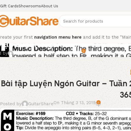
Gift Cards
Showrooms
About Us
reate your first
navigation menu here
and add it to the "Mai
 tập Luyện Ngón Guitar – Tuần 25
0
d by
GuitarShare
On Tháng 3 13, 2019
Bài tập Luyện Ngón Guitar – Tuần 
36
On Tháng 3 13, 2019
0
Posted by
GuitarShare