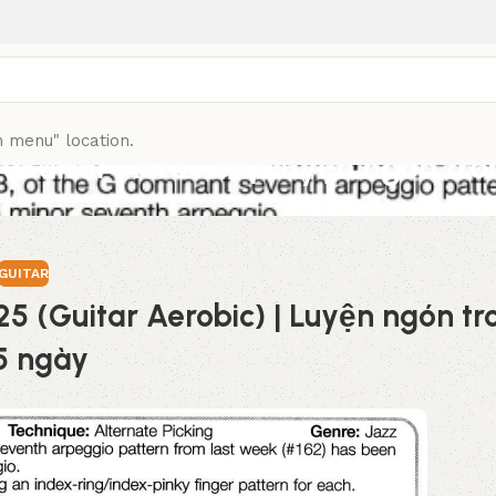
n menu" location.
 (Guitar Aerobic) | Luyện ngón tr
GUITAR
25 (Guitar Aerobic) | Luyện ngón tr
5 ngày