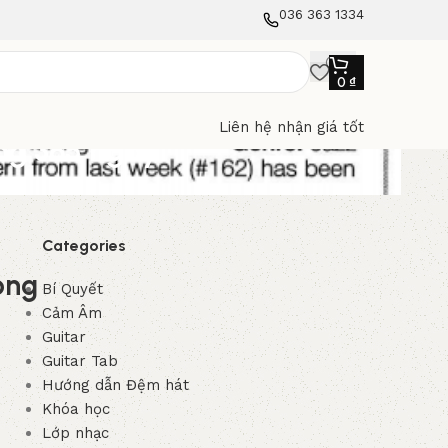
036 363 1334
0
₫
Liên hệ nhận giá tốt
ong 365 ngày
Categories
ong
Bí Quyết
Cảm Âm
Guitar
Guitar Tab
Hướng dẫn Đệm hát
Khóa học
Lớp nhạc