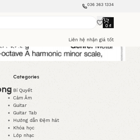
036 363 1334
0
₫
Liên hệ nhận giá tốt
ong 365 ngày
Categories
ong
Bí Quyết
Cảm Âm
Guitar
Guitar Tab
Hướng dẫn Đệm hát
Khóa học
Lớp nhạc