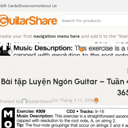
Gift Cards
Showrooms
About Us
reate your first
navigation menu here
and add it to the "Mai
 tập Luyện Ngón Guitar – Tuần 45
0
d by
GuitarShare
On Tháng 3 17, 2019
Bài tập Luyện Ngón Guitar – Tuần 
36
On Tháng 3 17, 2019
0
Posted by
GuitarShare