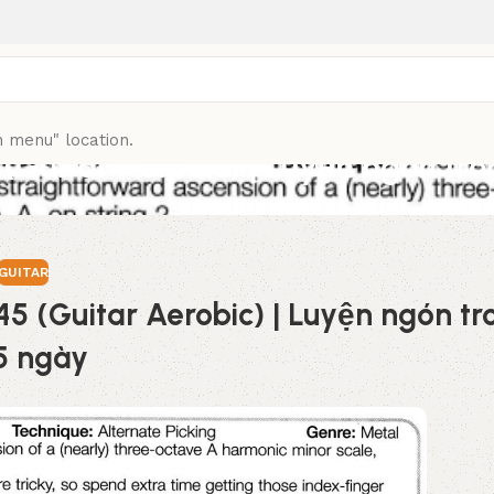
n menu" location.
 (Guitar Aerobic) | Luyện ngón tr
GUITAR
45 (Guitar Aerobic) | Luyện ngón tr
5 ngày