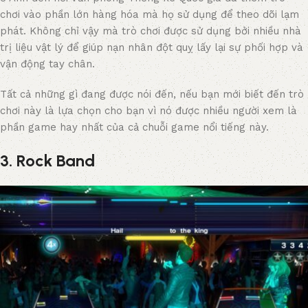
chơi vào phần lớn hàng hóa mà họ sử dụng để theo dõi lạm
phát. Không chỉ vậy mà trò chơi được sử dụng bởi nhiều nhà
trị liệu vật lý để giúp nạn nhân đột quỵ lấy lại sự phối hợp và
vận động tay chân.
Tất cả những gì đang được nói đến, nếu bạn mới biết đến trò
chơi này là lựa chọn cho bạn vì nó được nhiều người xem là
phần game hay nhất của cả chuỗi game nổi tiếng này.
3. Rock Band