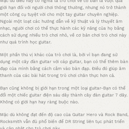
Mặc dù điều này có nghĩa là trò chơi về cơ bản là vượt quá
giới hạn đối với người chơi thông thường, nhưng nó trở thành
một công cụ tuyệt vời cho một tay guitar chuyên nghiệp.
Ngoài một loạt các hướng dẫn về kỹ thuật và lý thuyết âm
nhạc, người chơi có thể thực hành các kỹ năng của họ bằng
cách sử dụng nhiều trò chơi nhỏ, về cơ bản chơi trò chơi này
như quá trình học guitar.
Một phần thú vị khác của trò chơi là, bởi vì bạn đang sử
dụng một cây đàn guitar với cáp guitar, bạn có thể thêm bàn
đạp của mình bằng cách cắm vào bàn đạp. Điều đó giúp âm
thanh của các bài hát trong trò chơi chân thực hơn cả.
Bạn cũng không bị giới hạn trong một loại guitar-Bạn có thể
đổi một chiếc guitar điện sáu dây thành cây đàn guitar 7 dây.
Không có giới hạn hay ràng buộc nào.
Mặc dù không đạt đến độ cao của Guitar Hero và Rock Band,
Rocksmith vẫn đủ phổ biến để DR String liên tục phát triển
và cập nhật cho trò chơi này.