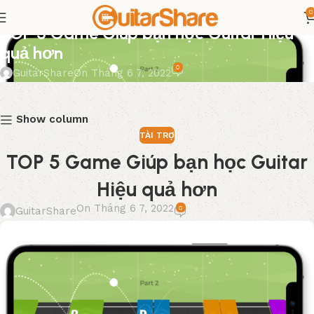
0
TÀI TRỢ
TOP 5 Game Giúp bạn học Guitar Hiệu
quả hơn
0
GuitarShare
On Tháng 6 7, 2022
Show column
TÀI TRỢ
TOP 5 Game Giúp bạn học Guitar
Hiệu quả hơn
On Tháng 6 7, 2022
0
GuitarShare