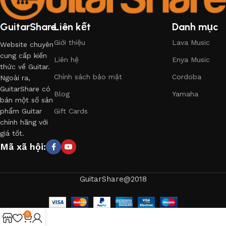
GuitarShare
Liên kết
Danh mục
Giới thiệu
Lava Music
Website chuyên
cung cấp kiến
Liên hệ
Enya Music
thức về Guitar.
Chính sách bảo mật
Cordoba
Ngoài ra,
GuitarShare có
Blog
Yamaha
bán một số sản
phẩm Guitar
Gift Cards
chính hãng với
giá tốt.
Mã xã hội:
GuitarShare@2018
0