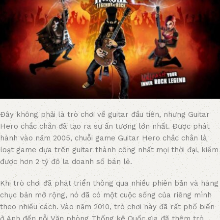
Đây không phải là trò chơi về guitar đầu tiên, nhưng Guitar
Hero chắc chắn đã tạo ra sự ấn tượng lớn nhất. Được phát
hành vào năm 2005, chuỗi game Guitar Hero chắc chắn là
loạt game dựa trên guitar thành công nhất mọi thời đại, kiếm
được hơn 2 tỷ đô la doanh số bán lẻ.
Khi trò chơi đã phát triển thông qua nhiều phiên bản và hàng
chục bản mở rộng, nó đã có một cuộc sống của riêng mình
theo nhiều cách. Vào năm 2010, trò chơi này đã rất phổ biến
ở Anh đến nỗi Văn phòng Thống kê Quốc gia đã thêm trò