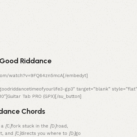
 Good Riddance
.com/watch?v=9FQ64zn5mcA[/embedyt]
/goodriddancetimeofyourlife3-gp3″ target=”blank” style=”flat
0″]Guitar Tab PRO (GPX)[/su_button]
dance Chords
t a
[
C
]
fork stuck in the
[
D
]
road,
st, and
[
C
]
directs you where to
[
D
]
go