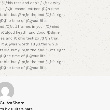
f
[
C
]
this test and don’t
[
G
]
ask why
but
[
C
]
a lesson learned
[
G
]
in time
ctable but
[
Em
]
in the end
[
G
]
it’s right
[
D
]
the time of
[
G
]
your life.
and
[
C
]
still frames in your
[
D
]
mind
n
[
C
]
good health and good
[
D
]
time
ies and
[
C
]
this test go
[
G
]
on trial
 it
[
C
]
was worth all
[
G
]
the while
ctable but
[
Em
]
in the end
[
G
]
it’s right
[
D
]
the time of
[
G
]
your life.
ctable but
[
Em
]
in the end
[
G
]
it’s right
[
D
]
the time of
[
G
]
your life.
GuitarShare
sts by GuitarShare