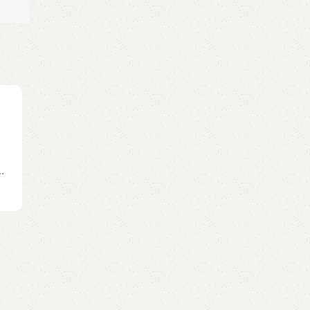
GUITAR
[Guitar Tab] Ước Mơ Của Mẹ – Văn Mai Hư
Posted by
GuitarShare
Ước Mơ của mẹ Tab Guitar Hợp âm Ước mơ của
Verse 1: ...Con hỏi ước mơ của mẹ thế nào Đã qu.
Continue reading
.