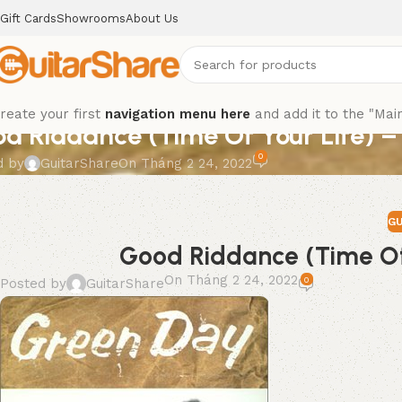
Gift Cards
Showrooms
About Us
 TAB
reate your first
navigation menu here
and add it to the "Mai
d Riddance (Time Of Your Life) –
0
d by
GuitarShare
On Tháng 2 24, 2022
GU
Good Riddance (Time Of 
On Tháng 2 24, 2022
0
Posted by
GuitarShare