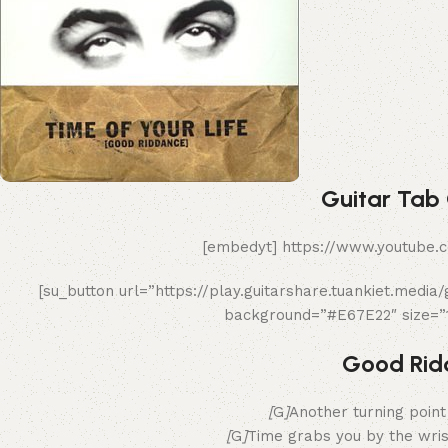
Guitar Tab
[embedyt] https://www.youtube
[su_button url=”https://play.guitarshare.tuankiet.media
background=”#E67E22″ size=”1
Good Rid
[
G
]
Another turning poin
[
G
]
Time grabs you by the wri