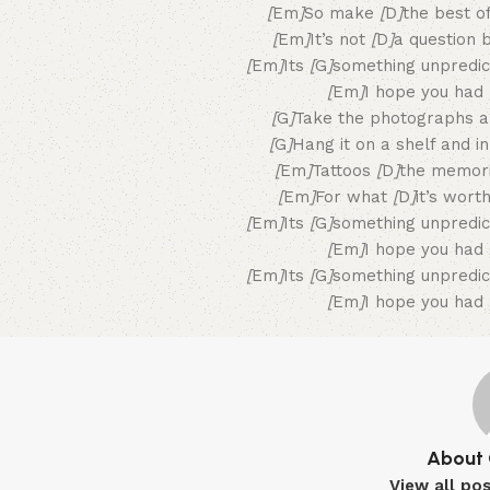
[
Em
]
So make
[
D
]
the best o
[
Em
]
It’s not
[
D
]
a question 
[
Em
]
Its
[
G
]
something unpredi
[
Em
]
I hope you had
[
G
]
Take the photographs 
[
G
]
Hang it on a shelf and i
[
Em
]
Tattoos
[
D
]
the memor
[
Em
]
For what
[
D
]
it’s worth
[
Em
]
Its
[
G
]
something unpredi
[
Em
]
I hope you had
[
Em
]
Its
[
G
]
something unpredi
[
Em
]
I hope you had
About 
View all po