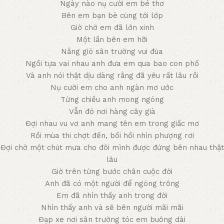
Ngày nào nụ cười em bé thơ
Bên em bạn bè cùng tới lớp
Giờ chờ em đã lớn xinh
Một lần bên em hỡi
Nắng gió sân trường vui đùa
Ngồi tựa vai nhau anh đưa em qua bao con phố
Và anh nói thật dịu dàng rằng đã yêu rất lâu rồi
Nụ cười em cho anh ngàn mơ ước
Từng chiều anh mong ngóng
Vẫn đó nơi hàng cây già
Đợi nhau vu vơ anh mang tên em trong giấc mơ
Rồi mùa thi chợt đến, bồi hồi nhìn phượng rơi
Đợi chờ một chút mưa cho đôi mình được đứng bên nhau thật
lâu
Giờ trên từng bước chân cuộc đời
Anh đã có một người để ngóng trông
Em đã nhìn thấy anh trong đời
Nhìn thấy anh và sẽ bên người mãi mãi
Đạp xe nơi sân trường tóc em buông dài