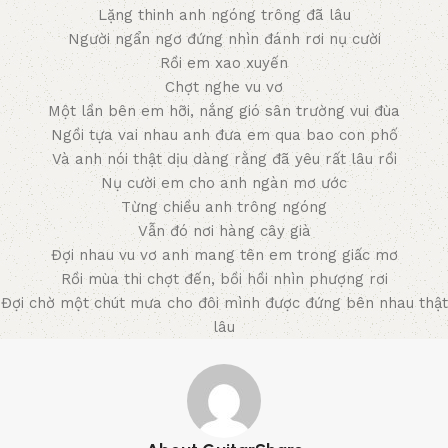
Lặng thinh anh ngóng trông đã lâu
Người ngẩn ngơ đứng nhìn đánh rơi nụ cười
Rồi em xao xuyến
Chợt nghe vu vơ
Một lần bên em hỡi, nắng gió sân trường vui đùa
Ngồi tựa vai nhau anh đưa em qua bao con phố
Và anh nói thật dịu dàng rằng đã yêu rất lâu rồi
Nụ cười em cho anh ngàn mơ ước
Từng chiều anh trông ngóng
Vẫn đó nơi hàng cây già
Đợi nhau vu vơ anh mang tên em trong giấc mơ
Rồi mùa thi chợt đến, bồi hồi nhìn phượng rơi
Đợi chờ một chút mưa cho đôi mình được đứng bên nhau thật
lâu