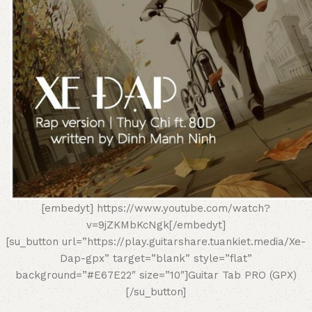
[embedyt] https://www.youtube.com/watch?
v=9jZKMbKcNgk[/embedyt]
[su_button url=”https://play.guitarshare.tuankiet.media/Xe-
Dap-gpx” target=”blank” style=”flat”
background=”#E67E22″ size=”10″]Guitar Tab PRO (GPX)
[/su_button]