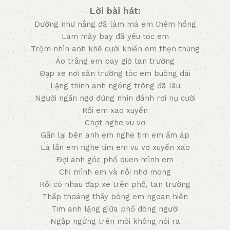
Lời bài hát:
Dường như nắng đã làm má em thêm hồng
Làm mây bay đã yêu tóc em
Trộm nhìn anh khẽ cười khiến em thẹn thùng
Áo trắng em bay giờ tan trường
Đạp xe nơi sân trường tóc em buông dài
Lặng thinh anh ngóng trông đã lâu
Người ngẩn ngơ đứng nhìn đánh rơi nụ cười
Rồi em xao xuyến
Chợt nghe vu vơ
Gần lại bên anh em nghe tim em ấm áp
Là lần em nghe tim em vu vơ xuyến xao
Đợi anh góc phố quen mình em
Chỉ mình em và nỗi nhớ mong
Rồi có nhau đạp xe trên phố, tan trường
Thấp thoáng thấy bóng em ngoan hiền
Tim anh lặng giữa phố đông người
Ngập ngừng trên môi không nói ra