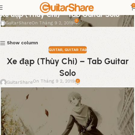
0
GUITAR
,
GUITAR TAB
Xe đạp (Thùy Chi) – Tab Guitar Solo
0
GuitarShare
On Tháng 9 2, 2019
Show column
GUITAR
,
GUITAR TAB
Xe đạp (Thùy Chi) – Tab Guitar
Solo
On Tháng 9 2, 2019
0
GuitarShare