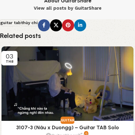
About GuitarShare
View all posts by GuitarShare
guitar tab
thùy chi
Related posts
03
TH8
GUITAR
3107-3 (Nâu x Duongg) – Guitar TAB Solo
0