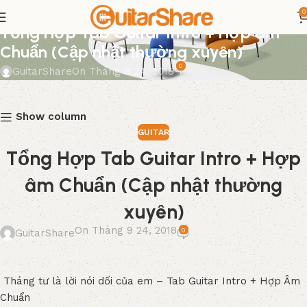
0
GUITAR
Tổng Hợp Tab Guitar Intro + Hợp âm
Chuẩn (Cập nhật thường xuyên)
0
GuitarShare
On Tháng 9 24, 2018
Show column
GUITAR
Tổng Hợp Tab Guitar Intro + Hợp
âm Chuẩn (Cập nhật thường
xuyên)
On Tháng 9 24, 2018
0
GuitarShare
Tháng tư là lời nói dối của em – Tab Guitar Intro + Hợp Âm
Chuẩn