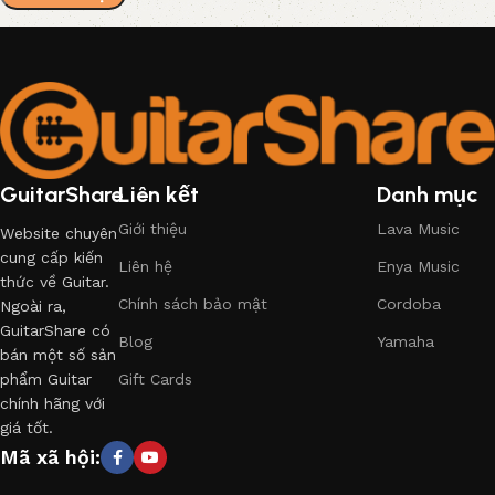
GuitarShare
Liên kết
Danh mục
Giới thiệu
Lava Music
Website chuyên
cung cấp kiến
Liên hệ
Enya Music
thức về Guitar.
Chính sách bảo mật
Cordoba
Ngoài ra,
GuitarShare có
Blog
Yamaha
bán một số sản
phẩm Guitar
Gift Cards
chính hãng với
giá tốt.
Mã xã hội: