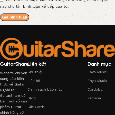
này cho lần bình luận kế tiếp của tôi.
GuitarShare
Liên kết
Danh mục
Giới thiệu
Lava Music
Website chuyên
cung cấp kiến
Liên hệ
Enya Music
thức về Guitar.
Chính sách bảo mật
Cordoba
Ngoài ra,
GuitarShare có
Blog
Yamaha
bán một số sản
phẩm Guitar
Gift Cards
chính hãng với