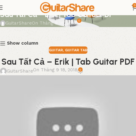
0
GUITAR
,
GUITAR TAB
Sau Tất Cả – Erik | Tab Guitar PDF
0
GuitarShare
On Tháng 9 18, 2018
Show column
GUITAR
,
GUITAR TAB
Sau Tất Cả – Erik | Tab Guitar PDF
On Tháng 9 18, 2018
0
GuitarShare