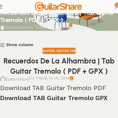
0
GUITAR
,
GUITAR TAB
Recuerdos De La Alhambra | Tab Guitar
Tremolo ( PDF + GPX )
0
GuitarShare
On Tháng 10 14, 2018
Show column
GUITAR
,
GUITAR TAB
Recuerdos De La Alhambra | Tab
Guitar Tremolo ( PDF + GPX )
On Tháng 10 14, 2018
0
GuitarShare
Download TAB Guitar Tremolo PDF
Download TAB Guitar Tremolo GPX