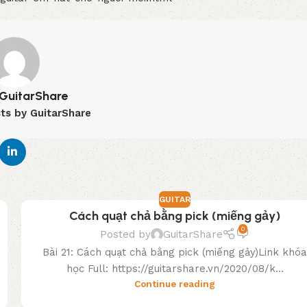
GuitarShare
sts by GuitarShare
GUITAR
Cách quạt chả bằng pick (miếng gảy)
0
Posted by
GuitarShare
Bài 21: Cách quạt chả bằng pick (miếng gảy)Link khó
học Full: https://guitarshare.vn/2020/08/k...
Continue reading