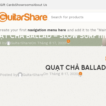
Gift Cards
Showrooms
About Us
reate your first
navigation menu here
and add it to the "Mai
ẠT CHẢ BALLAD – SLOW SURF nh
0
d by
GuitarShare
On Tháng 8 17, 2020
QUẠT CHẢ BALLAD 
On Tháng 8 17, 2020
0
Posted by
GuitarShare