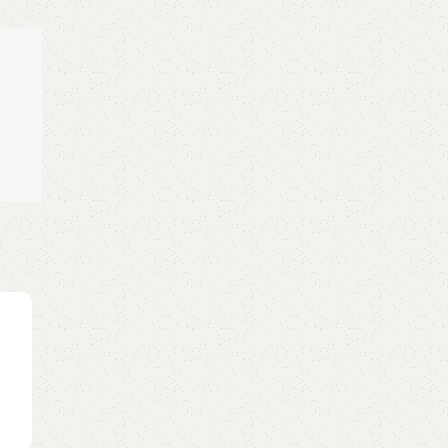
GUITAR
Các dùng pick (miếng gảy) để đệm hát các k
rải
0
Posted by
GuitarShare
a
Bài 20: Các dùng pick (miếng gảy) để đệm hát các 
rảiLink khóa học Full: https://guitarshar...
Continue reading