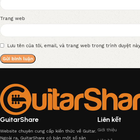
Trang web
Lưu tên của tôi, email, và trang web trong trình duyệt này
GuitarShare
Liên kết
Giới thiệu
Website chuyên cung cấp kiến thức về Guitar.
Ngoài ra, GuitarShare có bán một số sản