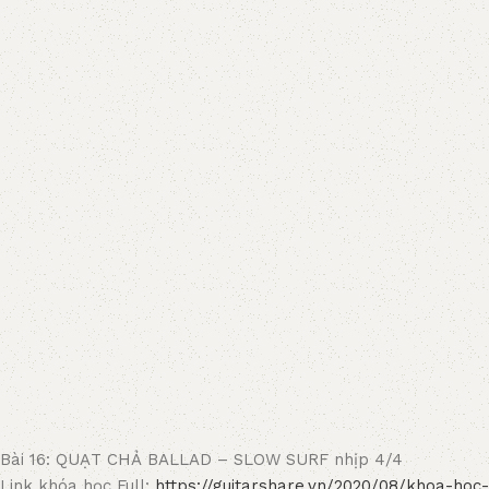
Bài 16: QUẠT CHẢ BALLAD – SLOW SURF nhịp 4/4
Link khóa học Full:
https://guitarshare.vn/2020/08/khoa-hoc