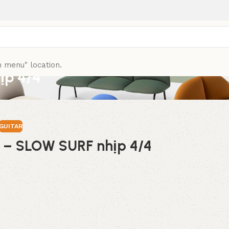
n menu" location.
ịp 4/4
GUITAR
– SLOW SURF nhịp 4/4