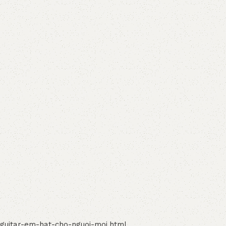
-guitar-em-hat-cho-nguoi-moi.html