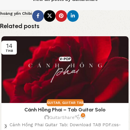
hoàng yến Chibi
Related posts
14
TH8
GUITAR
,
GUITAR TAB
Cánh Hồng Phai – Tab Guitar Solo
0
GuitarShare
Cánh Hồng Phai Guitar Tab: Download TAB PDF.css-