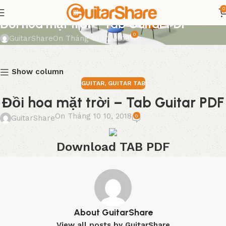
0
GUITAR
,
GUITAR TAB
Đồi hoa mặt trời – Tab Guitar PDF
0
GuitarShare
On Tháng 10 10, 2018
Show column
GUITAR
,
GUITAR TAB
Đồi hoa mặt trời – Tab Guitar PDF
On Tháng 10 10, 2018
0
GuitarShare
Download TAB PDF
About GuitarShare
View all posts by GuitarShare