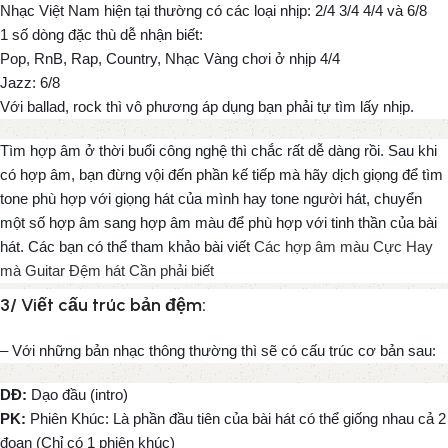
Nhạc Việt Nam hiện tại thường có các loại nhịp: 2/4 3/4 4/4 và 6/8
1 số dòng đặc thù dễ nhận biết:
Pop, RnB, Rap, Country, Nhạc Vàng chơi ở nhịp 4/4
Jazz: 6/8
Với ballad, rock thì vô phương áp dụng bạn phải tự tìm lấy nhịp.
Tìm hợp âm ở thời buổi công nghệ thì chắc rất dễ dàng rồi. Sau khi
có hợp âm, bạn đừng vội đến phần kế tiếp mà hãy dịch giọng để tìm
tone phù hợp với giọng hát của mình hay tone người hát, chuyển
một số hợp âm sang hợp âm màu để phù hợp với tinh thần của bài
hát. Các bạn có thể tham khảo bài viết
Các hợp âm màu Cực Hay
mà Guitar Đệm hát Cần phải biết
3/ Viết cấu trúc bản đệm:
– Với những bản nhạc thông thường thì sẽ có cấu trúc cơ bản sau:
DĐ:
Dạo đầu (intro)
PK:
Phiên Khúc: Là phần đầu tiên của bài hát có thể giống nhau cả 2
đoạn (Chỉ có 1 phiên khúc)