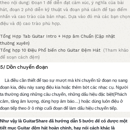
theo nội dung: Đoạn 1 để diễn đạt cảm xúc, ý nghĩa của bài
hát, đoạn 2 phô diễn kỹ thuật và đoạn phá cách để tạo điểm
nhấn và cao trào của bản nhạc. Dựa vào đó mà các bạn chọn
điệu và độ cao trào phù hợp.
Tổng Hợp Tab Guitar Intro + Hợp âm Chuẩn (Cập nhật
thường xuyên)
Tổng hợp 10 Điệu Phổ biến cho Guitar Đệm Hát
(Tham khảo
để soạn cách đệm)
5/ Dồn chuyển đoạn
Là điều cần thiết để tạo sự mượt mà khi chuyển tử đoạn nọ sang
đoạn kia, điệu này sang điệu kia hoặc thêm bớt các nhạc cụ. Người
ta thường dùng những câu chuyển, những dấu hiệu đặc biệt(Phách
câm, tăng âm lượng, dùng hợp âm báo…) hoặc dùng luôn điệu ở
đoạn tiếp theo ở ô nhịp cuối đoạn để làm dấu hiệu chuyển tiếp.
Như vậy là GuitarShare đã hướng dẫn 5 bước để có được một
tiết mục Guitar đệm hát hoàn chỉnh, hay nói cách khác là