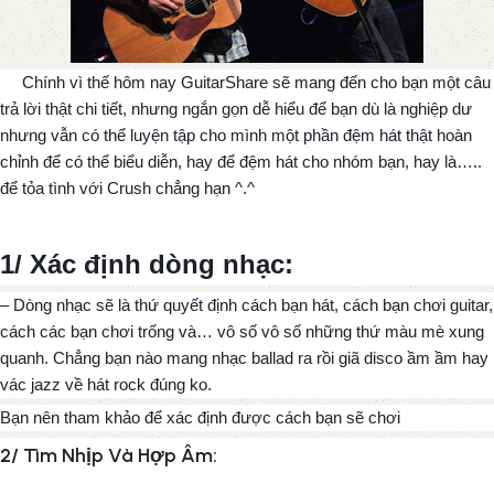
Chính vì thế hôm nay GuitarShare sẽ mang đến cho bạn một câu
trả lời thật chi tiết, nhưng ngắn gọn dễ hiểu để bạn dù là nghiệp dư
nhưng vẫn có thể luyện tập cho mình một phần đệm hát thật hoàn
chỉnh để có thể biểu diễn, hay để đệm hát cho nhóm bạn, hay là…..
để tỏa tình với Crush chẳng hạn ^.^
1/ Xác định dòng nhạc:
– Dòng nhạc sẽ là thứ quyết định cách bạn hát, cách bạn chơi guitar,
cách các bạn chơi trống và… vô số vô số những thứ màu mè xung
quanh. Chẳng bạn nào mang nhạc ballad ra rồi giã disco ầm ầm hay
vác jazz về hát rock đúng ko.
Bạn nên tham khảo để xác định được cách bạn sẽ chơi
2/ Tìm Nhịp Và Hợp Âm: