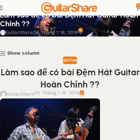
0
GUITAR
Làm sao để có bài Đệm Hát Guitar Hoàn
Chỉnh ??
0
GuitarShare
On Tháng 1 18, 2019
Show column
GUITAR
Làm sao để có bài Đệm Hát Guitar
Hoàn Chỉnh ??
On Tháng 1 18, 2019
0
GuitarShare