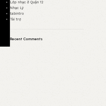
Lớp nhạc ở Quận 12
Nhạc Lý
tabintro
Tài trợ
Recent Comments