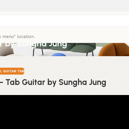
n menu" location.
ar by Sungha Jung
R
,
GUITAR TAB
 – Tab Guitar by Sungha Jung