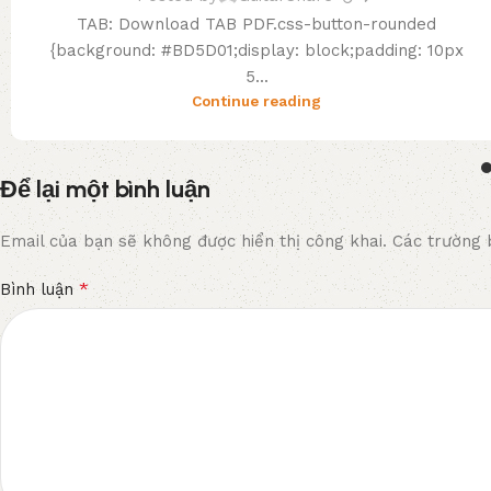
TAB: Download TAB PDF.css-button-rounded
{background: #BD5D01;display: block;padding: 10px
5...
Continue reading
Để lại một bình luận
Email của bạn sẽ không được hiển thị công khai.
Các trường 
*
Bình luận