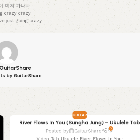
이 미쳐 가나봐
ng crazy crazy
just going crazy
GuitarShare
sts by GuitarShare
GUITAR
River Flows In You (Sungha Jung) – Ukulele Ta
0
Posted by
GuitarShare
Video Tab Ukulele River Flows In You: