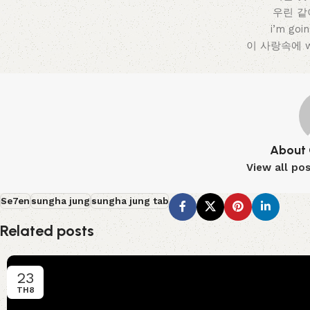
우린 같
i’m goi
이 사랑속에 we 
About 
View all po
Se7en
sungha jung
sungha jung tab
Related posts
23
TH8