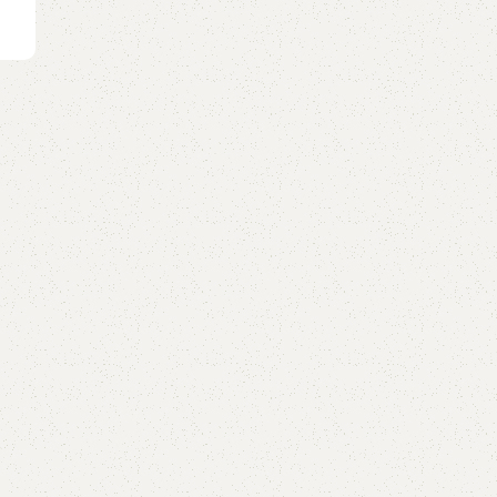
Tab PDF (Google Drive) (adsbygoogle =
window.adsbygoogle || ).push({}); All Tabs arrange
Su...
Continue reading