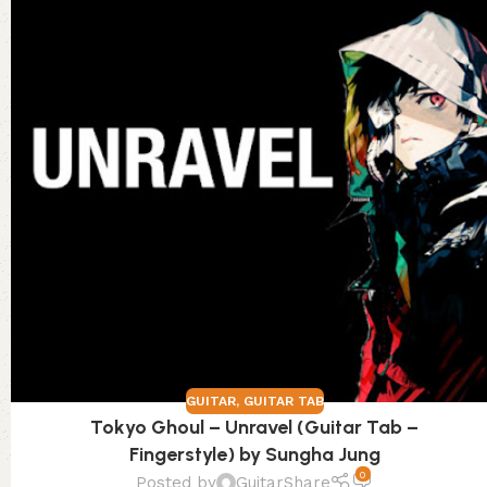
GUITAR
,
GUITAR TAB
Tokyo Ghoul – Unravel (Guitar Tab –
Fingerstyle) by Sungha Jung
0
Posted by
GuitarShare