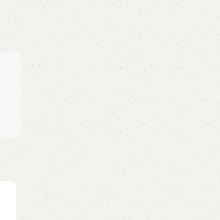
GUITAR
,
GUITAR TAB
b
눈의 꽃 Yuki No Hana (Nakashima Mika) – T
Guitar by Sungha Jung
0
Posted by
GuitarShare