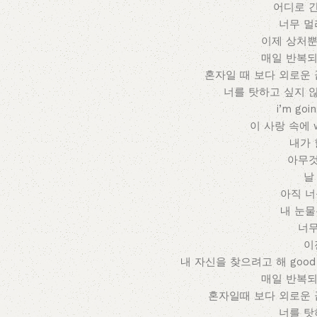
어디로 
너무 멀
이제 상처뿐
매일 반복되
혼자일 때 보다 외로운 
너를 탓하고 싶지 
i’m goi
이 사랑 속에 we 
내가 
아무것
날
아직 
내 눈
너
이
내 자신을 찾으려고 해 good
매일 반복되
혼자일때 보다 외로운 
너를 탓