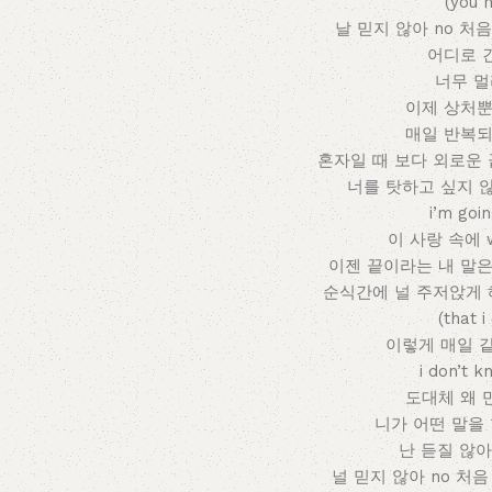
(you n
날 믿지 않아 no 처
어디로 
너무 
이제 상처뿐
매일 반복되
혼자일 때 보다 외로운 
너를 탓하고 싶지 
i’m goi
이 사랑 속에 we 
이젠 끝이라는 내 말은
순식간에 널 주저앉게 
(that i
이렇게 매일 
i don’t 
도대체 왜 
니가 어떤 말을
난 듣질 않아 (n
널 믿지 않아 no 처