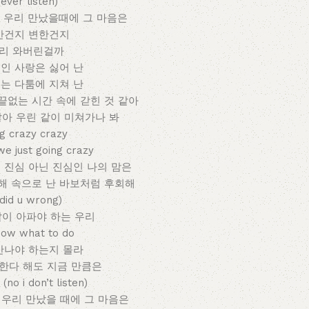
ever listen)
음 우리 만났을때에 그 마음은
간건지 변한건지
멀리 와버린걸까
인 사랑은 싫어 난
는 다툼에 지쳐 난
끝없는 시간 속에 갇힌 것 같아
않아 우린 같이 미쳐가나 봐
ng crazy crazy
just going crazy
 진심 아닌 진심인 나의 맘은
해 속으로 난 바보처럼 후회해
 did u wrong)
같이 아파야 하는 우리
know what to do
만나야 하는지 몰라
 한다 해도 지금 만큼은
o i don’t listen)
음 우리 만났을 때에 그 마음은