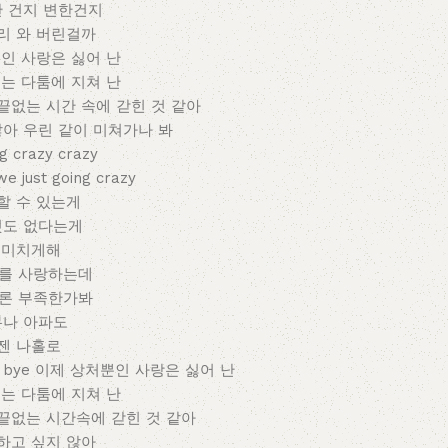
간 건지 변한건지
리 와 버린걸까
인 사랑은 싫어 난
는 다툼에 지쳐 난
끝없는 시간 속에 갇힌 것 같아
않아 우린 같이 미쳐가나 봐
ng crazy crazy
just going crazy
할 수 있는게
도 없다는게
 미치게해
너를 사랑하는데
물론 부족한가봐
무나 아파도
젠 나홀로
 bye 이제 상처뿐인 사랑은 싫어 난
는 다툼에 지쳐 난
끝없는 시간속에 갇힌 것 같아
하고 싶지 않아