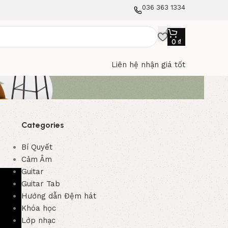
036 363 1334
0
₫
Liên hệ nhận giá tốt
Categories
Bí Quyết
Cảm Âm
Guitar
Guitar Tab
Hướng dẫn Đệm hát
Khóa học
Lớp nhạc