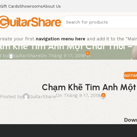
Gift Cards
Showrooms
About Us
,
GUITAR TAB
reate your first
navigation menu here
and add it to the "Mai
m Khẽ Tim Anh Một Chút Thôi – 
0
d by
GuitarShare
On Tháng 9 17, 2018
GUITA
Chạm Khẽ Tim Anh Một C
On Tháng 9 17, 2018
0
Posted by
GuitarShare
Down