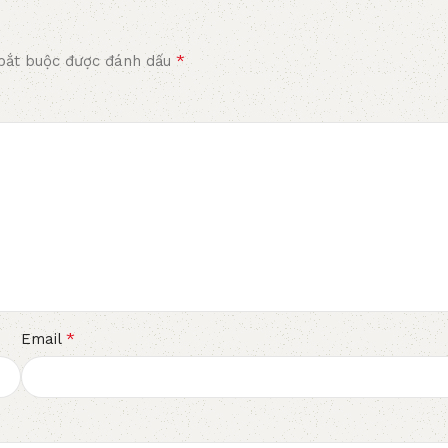
*
bắt buộc được đánh dấu
*
Email