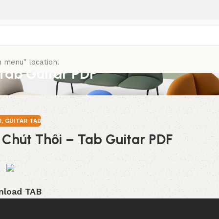
n menu" location.
Tab Guitar PDF
R
,
GUITAR TAB
hút Thôi – Tab Guitar PDF
load TAB