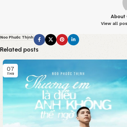
About 
View all po
Noo Phước Thịnh
Related posts
07
TH9