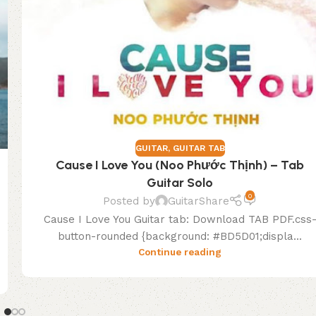
GUITAR
,
GUITAR TAB
Cause I Love You (Noo Phước Thịnh) – Tab
Guitar Solo
0
Posted by
GuitarShare
Cause I Love You Guitar tab: Download TAB PDF.css
button-rounded {background: #BD5D01;displa...
Continue reading