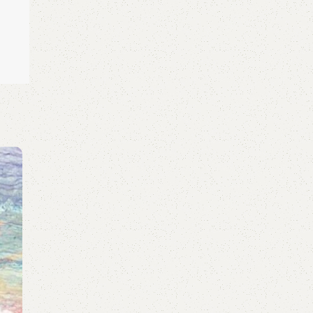
GUITAR
Chạm khẽ tim anh một chút thôi (Noo Phư
Thịnh) – Ukulele Tab
0
Posted by
GuitarShare
Video Ukulele Tab Chạm khẽ tim anh một chút
thôi:Lyrics: Chạm nhẹ vào đôi mắtChạm nhẹ vào 
va...
Continue reading