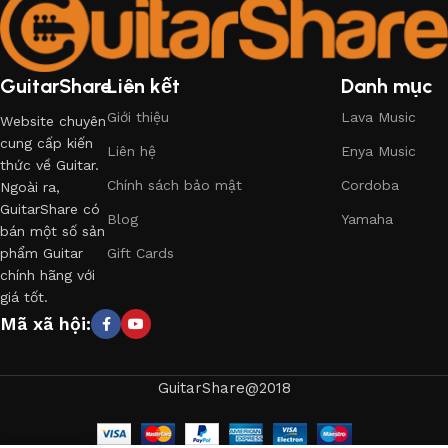
GuitarShare
Liên kết
Danh mục
Giới thiệu
Lava Music
Website chuyên
cung cấp kiến
Liên hệ
Enya Music
thức về Guitar.
Chính sách bảo mật
Cordoba
Ngoài ra,
GuitarShare có
Blog
Yamaha
bán một số sản
phẩm Guitar
Gift Cards
chính hãng với
giá tốt.
Mã xã hội:
GuitarShare@2018