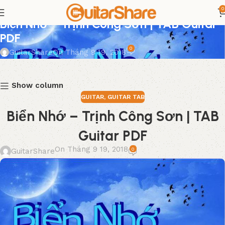
0
GUITAR
,
GUITAR TAB
Biển Nhớ – Trịnh Công Sơn | TAB Guitar
PDF
0
GuitarShare
On Tháng 9 19, 2018
Show column
GUITAR
,
GUITAR TAB
Biển Nhớ – Trịnh Công Sơn | TAB
Guitar PDF
On Tháng 9 19, 2018
0
GuitarShare