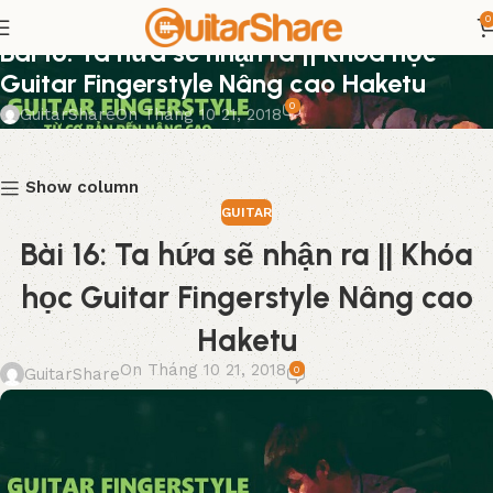
0
GUITAR
Bài 16: Ta hứa sẽ nhận ra || Khóa học
Guitar Fingerstyle Nâng cao Haketu
0
GuitarShare
On Tháng 10 21, 2018
Show column
GUITAR
Bài 16: Ta hứa sẽ nhận ra || Khóa
học Guitar Fingerstyle Nâng cao
Haketu
On Tháng 10 21, 2018
0
GuitarShare