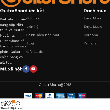
GuitarShare
Liên kết
Danh mục
Giới thiệu
Lava Music
Website chuyên
cung cấp kiến
Liên hệ
Enya Music
thức về Guitar.
Chính sách bảo mật
Cordoba
Ngoài ra,
GuitarShare có
Blog
Yamaha
bán một số sản
phẩm Guitar
Gift Cards
chính hãng với
giá tốt.
Mã xã hội:
GuitarShare@2018
0
Shop
Wishlist
My account
Cart