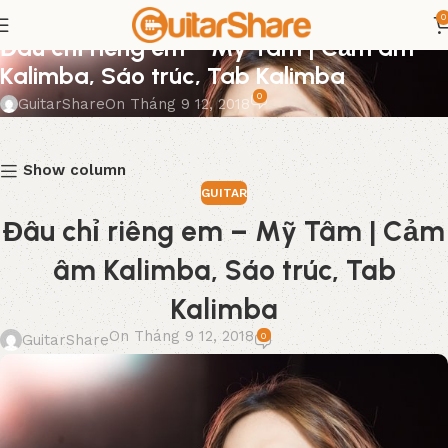
0
GUITAR
Đâu chỉ riêng em – Mỹ Tâm | Cảm âm
Kalimba, Sáo trúc, Tab Kalimba
0
GuitarShare
On Tháng 9 12, 2018
Show column
GUITAR
Đâu chỉ riêng em – Mỹ Tâm | Cảm
âm Kalimba, Sáo trúc, Tab
Kalimba
On Tháng 9 12, 2018
0
GuitarShare