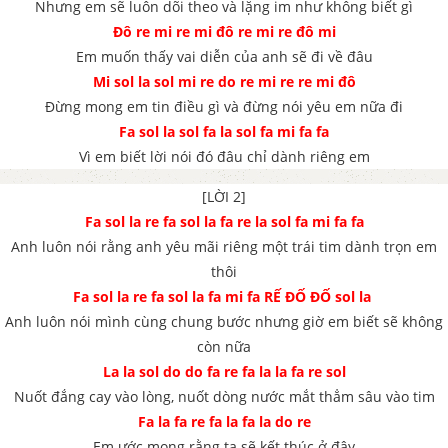
Nhưng em sẽ luôn dõi theo và lặng im như không biết gì
Đô re mi re mi đô re mi re đô mi
Em muốn thấy vai diễn của anh sẽ đi về đâu
Mi sol la sol mi re do re mi re re mi đô
Đừng mong em tin điều gì và đừng nói yêu em nữa đi
Fa sol la sol fa la sol fa mi fa fa
Vì em biết lời nói đó đâu chỉ dành riêng em
[LỜI 2]
Fa sol la re fa sol la fa re la sol fa mi fa fa
Anh luôn nói rằng anh yêu mãi riêng một trái tim dành trọn em
thôi
Fa sol la re fa sol la fa mi fa RẾ ĐỐ ĐỐ sol la
Anh luôn nói mình cùng chung bước nhưng giờ em biết sẽ không
còn nữa
La la sol do do fa re fa la la fa re sol
Nuốt đắng cay vào lòng, nuốt dòng nước mắt thẳm sâu vào tim
Fa la fa re fa la fa la do re
Em ước mong rằng ta sẽ kết thúc ở đây