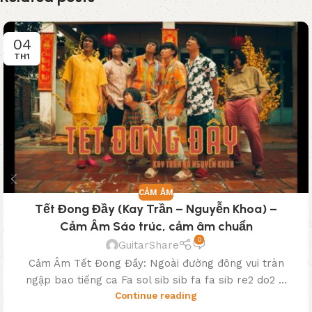
04
TH1
CẢM ÂM
Tết Đong Đầy (Kay Trần – Nguyễn Khoa) –
Cảm Âm Sáo trúc, cảm âm chuẩn
0
GuitarShare
Cảm Âm Tết Đong Đầy: Ngoài đường đông vui tràn
ngập bao tiếng ca Fa sol sib sib fa fa sib re2 do2 ...
Continue reading