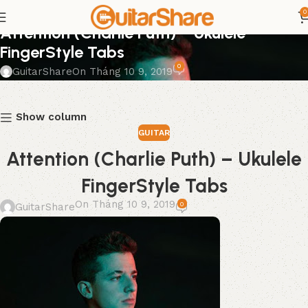
0
GUITAR
Attention (Charlie Puth) – Ukulele
FingerStyle Tabs
0
GuitarShare
On Tháng 10 9, 2019
Show column
GUITAR
Attention (Charlie Puth) – Ukulele
FingerStyle Tabs
On Tháng 10 9, 2019
0
GuitarShare