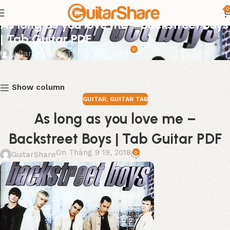
0
GUITAR
,
GUITAR TAB
As long as you love me – Backstreet Boys
| Tab Guitar PDF
0
GuitarShare
On Tháng 9 19, 2018
Show column
GUITAR
,
GUITAR TAB
As long as you love me –
Backstreet Boys | Tab Guitar PDF
On Tháng 9 19, 2018
0
GuitarShare