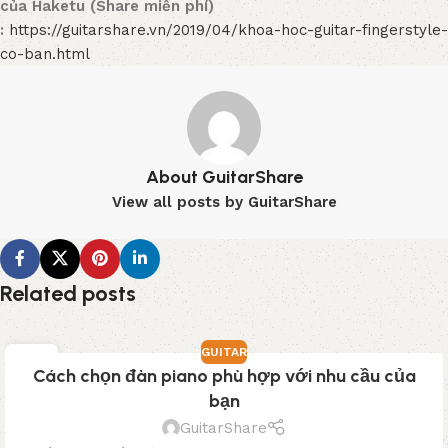
của Haketu (Share miễn phí)
:
https://guitarshare.vn/2019/04/khoa-hoc-guitar-fingerstyle-
co-ban.html
About GuitarShare
View all posts by GuitarShare
Related posts
GUITAR
03
Cách chọn đàn piano phù hợp với nhu cầu của
TH3
bạn
GuitarShare