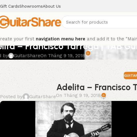
Gift Cards
Showrooms
About Us
,
GUITAR TAB
reate your first
navigation menu here
and add it to the "Mai
lita – Francisco Tarrega | TAB Gu
0
d by
GuitarShare
On Tháng 9 19, 2018
GUITA
Adelita – Francisco 
On Tháng 9 19, 2018
0
Posted by
GuitarShare