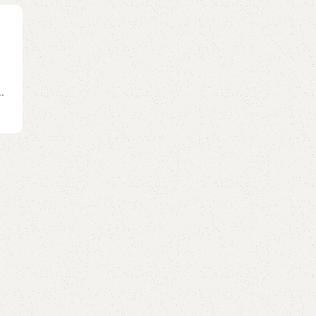
GUITAR
[Guitar Tab] Ước Mơ Của Mẹ – Văn Mai Hư
Posted by
GuitarShare
Ước Mơ của mẹ Tab Guitar Hợp âm Ước mơ của
Verse 1: ...Con hỏi ước mơ của mẹ thế nào Đã qu.
Continue reading
.