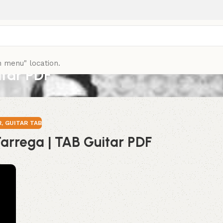
n menu" location.
itar PDF
R
,
GUITAR TAB
Tarrega | TAB Guitar PDF