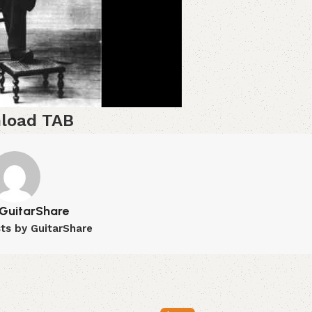
load TAB
GuitarShare
sts by GuitarShare