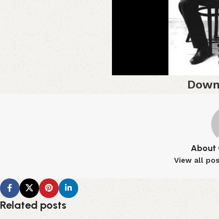
Down
About 
View all po
Related posts