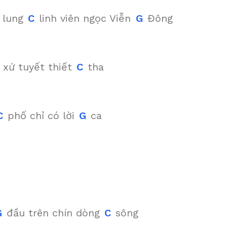
 lung
C
linh viên ngọc Viễn
G
Đông
xứ tuyết thiết
C
tha
C
phố chỉ có lời
G
ca
G
đầu trên chín dòng
C
sông