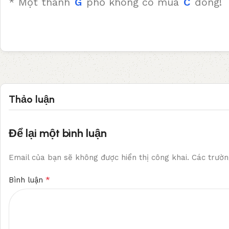
* Một thành
G
phố không có mùa
C
đông!
Thảo luận
Để lại một bình luận
Email của bạn sẽ không được hiển thị công khai.
Các trườn
*
Bình luận