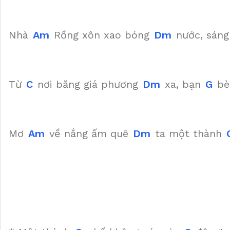
Nhà
Am
Rồng xôn xao bóng
Dm
nước, sáng
Từ
C
nơi băng giá phương
Dm
xa, bạn
G
bè 
Mơ
Am
về nắng ấm quê
Dm
ta một thành