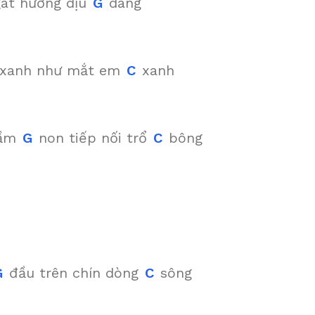
át hương dịu
G
dàng
 xanh như mắt em
C
xanh
mầm
G
non tiếp nối trổ
C
bông
G
đầu trên chín dòng
C
sông