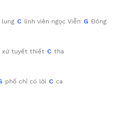
 lung
C
linh viên ngọc Viễn
G
Đông
xứ tuyết thiết
C
tha
G
phố chỉ có lời
C
ca