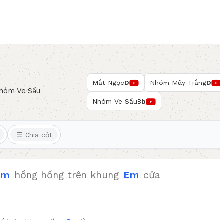
Mắt Ngọc
D
Nhóm Mây Trắng
D
hóm Ve Sầu
Nhóm Ve Sầu
Bb
☰ Chia cột
Am
hồng hồng trên khung
Em
cửa