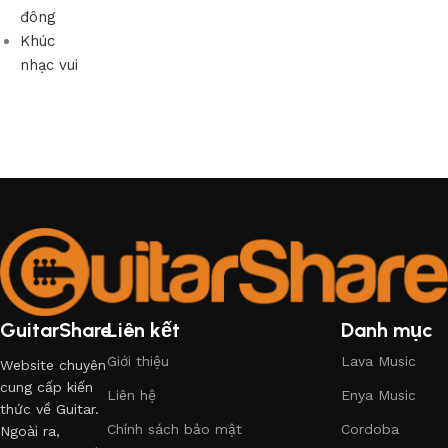
đông
Khúc
nhạc vui
GuitarShare
Liên kết
Danh mục
Giới thiệu
Lava Music
Website chuyên
cung cấp kiến
Liên hệ
Enya Music
thức về Guitar.
Chính sách bảo mật
Cordoba
Ngoài ra,