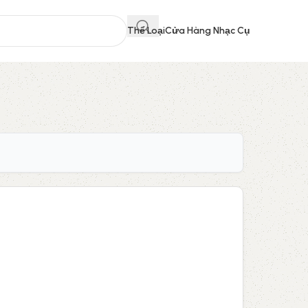
Thể Loại
Cửa Hàng Nhạc Cụ