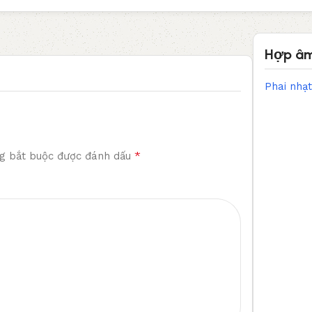
Hợp âm
Phai nhạt
*
g bắt buộc được đánh dấu