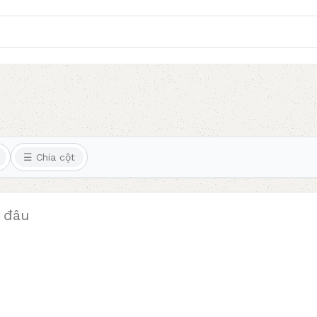
☰ Chia cột
đâu