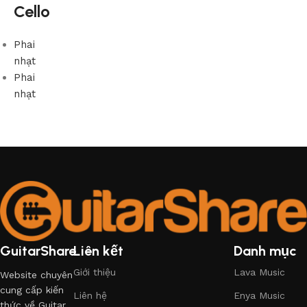
Cello
Phai
nhạt
Phai
nhạt
GuitarShare
Liên kết
Danh mục
Giới thiệu
Lava Music
Website chuyên
cung cấp kiến
Liên hệ
Enya Music
thức về Guitar.