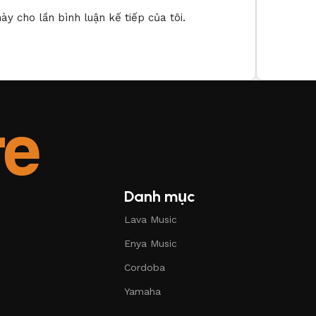
ày cho lần bình luận kế tiếp của tôi.
Danh mục
Lava Music
Enya Music
Cordoba
Yamaha