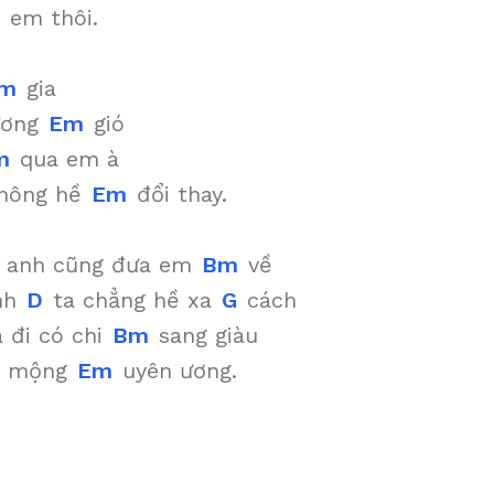
em thôi.
m
gia
ương
Em
gió
m
qua em à
không hề
Em
đổi thay.
a anh cũng đưa em
Bm
về
nh
D
ta chẳng hề xa
G
cách
 đi có chi
Bm
sang giàu
t mộng
Em
uyên ương.