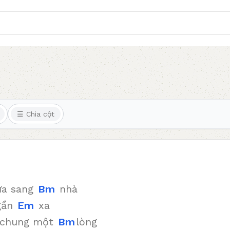
☰ Chia cột
ưa sang
Bm
nhà
gần
Em
xa
y chung một
Bm
lòng