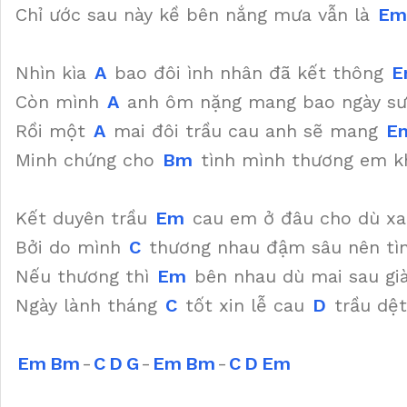
Chỉ ước sau này kề bên nắng mưa vẫn là
Em
Nhìn kìa
A
bao đôi ình nhân đã kết thông
E
Còn mình
A
anh ôm nặng mang bao ngày s
Rồi một
A
mai đôi trầu cau anh sẽ mang
E
Minh chứng cho
Bm
tình mình thương em 
Kết duyên trầu
Em
cau em ở đâu cho dù x
Bởi do mình
C
thương nhau đậm sâu nên tì
Nếu thương thì
Em
bên nhau dù mai sau già
Ngày lành tháng
C
tốt xin lễ cau
D
trầu dệ
Em
Bm
-
C
D
G
-
Em
Bm
-
C
D
Em