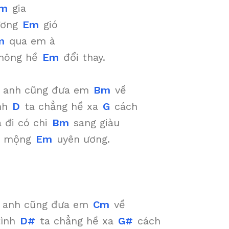
m
gia
ương
Em
gió
m
qua em à
không hề
Em
đổi thay.
a anh cũng đưa em
Bm
về
nh
D
ta chẳng hề xa
G
cách
 đi có chi
Bm
sang giàu
t mộng
Em
uyên ương.
a anh cũng đưa em
Cm
về
tình
D#
ta chẳng hề xa
G#
cách