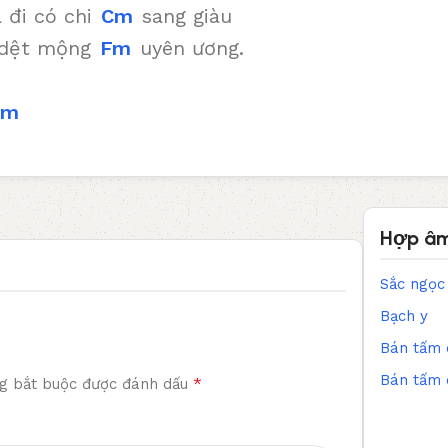
 đi có chi
Cm
sang giàu
 dệt mộng
Fm
uyên ương.
Fm
Hợp âm
Sắc ngọc
Bạch y
Bán tấm 
Bán tấm 
*
g bắt buộc được đánh dấu