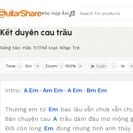
Kho Hợp Âm
Kết duyên cau trầu
Sáng tác:
Hữu Trí
Thể loại:
Nhạc Trẻ
-
+
-
+
-
+
Tone
Em
Zoom
100%
▶ Cuộn
1x
Intro:
A
Em
-
Am
Em
-
A
Em
-
Bm
Em
Thương em từ
Em
bao lâu vẫn chưa vẫn ch
Bàn chuyện cau
A
trầu dám đâu mơ mộng 
Đời còn long
Em
đong nhưng tình anh thủ