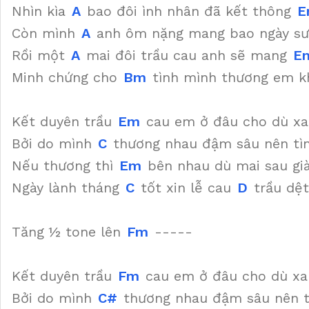
Nhìn kìa
A
bao đôi ình nhân đã kết thông
E
Còn mình
A
anh ôm nặng mang bao ngày s
Rồi một
A
mai đôi trầu cau anh sẽ mang
E
Minh chứng cho
Bm
tình mình thương em 
Kết duyên trầu
Em
cau em ở đâu cho dù x
Bởi do mình
C
thương nhau đậm sâu nên tì
Nếu thương thì
Em
bên nhau dù mai sau già
Ngày lành tháng
C
tốt xin lễ cau
D
trầu dệ
Tăng ½ tone lên
Fm
-----
Kết duyên trầu
Fm
cau em ở đâu cho dù x
Bởi do mình
C#
thương nhau đậm sâu nên 