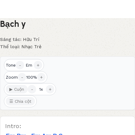
Bạch y
Sáng tác:
Hữu Trí
Thể loại:
Nhạc Trẻ
-
+
Tone
Em
-
+
Zoom
100%
-
+
▶ Cuộn
1x
☰ Chia cột
Intro: