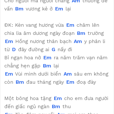
Cho người mà người chẳng
Am
thương để
vấn
Bm
vương kẻ ở
Em
lại
ĐK: Kèn vang hương vừa
Em
châm lên
chia lìa âm dương ngày đoạn
Bm
trường
Em
Hồng nương thân bạch
Am
y phân li
từ
D
đây đường ai
G
nấy đi
Bỉ ngạn hoa nở
Em
ra năm trăm vạn năm
chẳng hẹn gặp
Bm
lại
Em
Vùi mình dưới biển
Am
sâu em không
còn
Bm
đau tháng ngày
Em
đoạ đày
Một bông hoa tặng
Em
cho em đưa người
đến giấc ngủ ngàn
Bm
thu