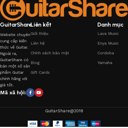
GuitarShare
Liên kết
Danh mục
Giới thiệu
Lava Music
Website chuyên
cung cấp kiến
Liên hệ
Enya Music
thức về Guitar.
Chính sách bảo mật
Cordoba
Ngoài ra,
GuitarShare có
Blog
Yamaha
bán một số sản
phẩm Guitar
Gift Cards
chính hãng với
giá tốt.
Mã xã hội:
GuitarShare@2018