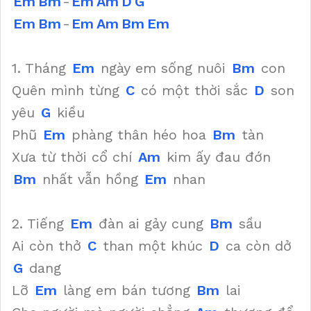
Em
Bm
-
Em
Am
D
G
Em
Bm
-
Em
Am
Bm
Em
1. Tháng
Em
ngày em sống nuôi
Bm
con
Quên mình từng
C
có một thời sắc
D
son
yêu
G
kiều
Phũ
Em
phàng thân héo hoa
Bm
tàn
Xưa từ thời cổ chí
Am
kim ấy đau đớn
Bm
nhất vẫn hồng
Em
nhan
2. Tiếng
Em
đàn ai gảy cung
Bm
sầu
Ai còn thở
C
than một khúc
D
ca còn dở
G
dang
Lỡ
Em
làng em bán tương
Bm
lai