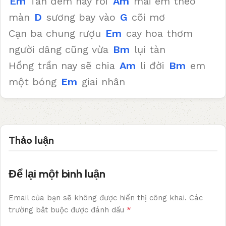
Em
Tàn đêm nay rồi
Am
mai em theo
màn
D
sương bay vào
G
cõi mơ
Cạn ba chung rượu
Em
cay hoa thơm
người dâng cũng vừa
Bm
lụi tàn
Hồng trần nay sẽ chia
Am
li đời
Bm
em
một bóng
Em
giai nhân
Thảo luận
Để lại một bình luận
Email của bạn sẽ không được hiển thị công khai.
Các
*
trường bắt buộc được đánh dấu