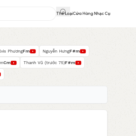
Thể Loại
Cửa Hàng Nhạc Cụ
lvis Phương
Fm
Nguyễn Hưng
F#m
ên
Cm
Thanh Vũ (trước 75)
F#m