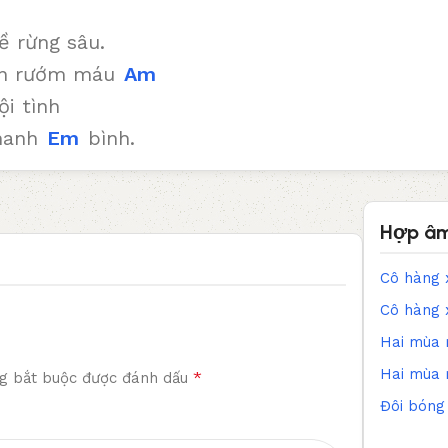
ề rừng sâu.
n rướm máu
Am
ội tình
thanh
Em
bình.
Hợp âm
Cô hàng
Cô hàng
Hai mùa
Hai mùa
*
g bắt buộc được đánh dấu
Đôi bóng