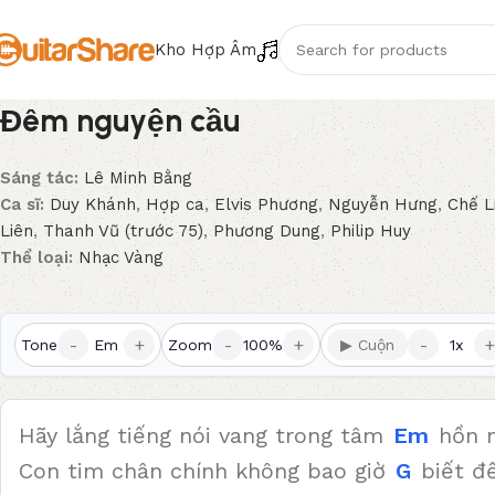
Kho Hợp Âm
Đêm nguyện cầu
Sáng tác:
Lê Minh Bằng
Ca sĩ:
Duy Khánh
,
Hợp ca
,
Elvis Phương
,
Nguyễn Hưng
,
Chế L
Liên
,
Thanh Vũ (trước 75)
,
Phương Dung
,
Philip Huy
Thể loại:
Nhạc Vàng
-
+
-
+
-
+
Tone
Em
Zoom
100%
▶ Cuộn
1x
Hãy lắng tiếng nói vang trong tâm
Em
hồn m
Con tim chân chính không bao giờ
G
biết đế