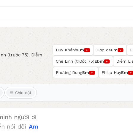
Duy Khánh
Em
Hợp ca
Em
E
inh (trước 75)
,
Diễm
Chế Linh (trước 75)
Ebm
Diễm Li
Phương Dung
Bm
Philip Huy
Em
☰ Chia cột
ình người ơi
n nói dối
Am