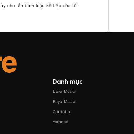
ày cho lần bình luận kế tiếp của tôi.
Danh mục
Lava Music
Enya Music
Cordoba
Yamaha