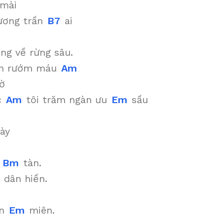
 mài
ương trần
B7
ai
ng về rừng sâu.
n rướm máu
Am
ờ
c
Am
tôi trăm ngàn ưu
Em
sầu
ày
o
Bm
tàn.
dân hiền.
ền
Em
miên.