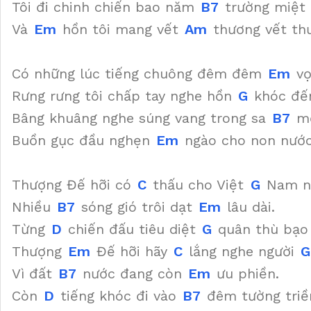
Tôi đi chinh chiến bao năm
B7
trường miệt
Và
Em
hồn tôi mang vết
Am
thương vết th
Có những lúc tiếng chuông đêm đêm
Em
vọ
Rưng rưng tôi chấp tay nghe hồn
G
khóc đế
Bâng khuâng nghe súng vang trong sa
B7
m
Buồn gục đầu nghẹn
Em
ngào cho non nướ
Thượng Đế hỡi có
C
thấu cho Việt
G
Nam n
Nhiều
B7
sóng gió trôi dạt
Em
lâu dài.
Từng
D
chiến đấu tiêu diệt
G
quân thù bạ
Thượng
Em
Đế hỡi hãy
C
lắng nghe người
G
Vì đất
B7
nước đang còn
Em
ưu phiền.
Còn
D
tiếng khóc đi vào
B7
đêm tường tri