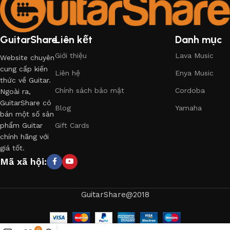
GuitarShare
Liên kết
Danh mục
Giới thiệu
Lava Music
Website chuyên
cung cấp kiến
Liên hệ
Enya Music
thức về Guitar.
Chính sách bảo mật
Cordoba
Ngoài ra,
GuitarShare có
Blog
Yamaha
bán một số sản
phẩm Guitar
Gift Cards
chính hãng với
giá tốt.
Mã xã hội:
GuitarShare@2018
0