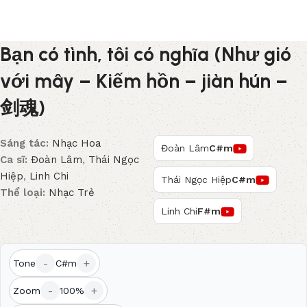
Bạn có tình, tôi có nghĩa (Như gió
với mây – Kiếm hồn – jiàn hún –
剑魂)
Sáng tác:
Nhạc Hoa
Đoàn Lâm
C#m
Ca sĩ:
Đoàn Lâm
,
Thái Ngọc
Hiệp
,
Linh Chi
Thái Ngọc Hiệp
C#m
Thể loại:
Nhạc Trẻ
Linh Chi
F#m
-
+
Tone
C#m
-
+
Zoom
100%