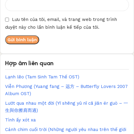
Lưu tên của tôi, email, và trang web trong trình
duyệt này cho lần bình luận kế tiếp của tôi.
Hợp âm liên quan
Lạnh lẽo (Tam Sinh Tam Thế OST)
Viễn Phương (Yuang fang – 远方 – Butterfly Lovers 2007
Album OST)
Lướt qua nhau một đời (Yī shēng yǔ nǐ cā jiān ér guò – 一
生與你擦肩而過)
Tình ấy xót xa
Cánh chim cuối trời (Những người yêu nhau trên thế giới