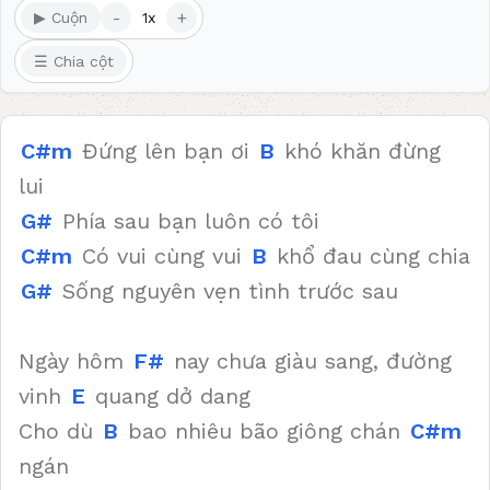
-
+
▶ Cuộn
1x
☰ Chia cột
C#m
Đứng lên bạn ơi
B
khó khăn đừng
lui
G#
Phía sau bạn luôn có tôi
C#m
Có vui cùng vui
B
khổ đau cùng chia
G#
Sống nguyên vẹn tình trước sau
Ngày hôm
F#
nay chưa giàu sang, đường
vinh
E
quang dở dang
Cho dù
B
bao nhiêu bão giông chán
C#m
ngán