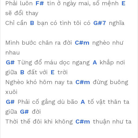
Phải luôn
F#
tin ở ngày mai, số mệnh
E
sẽ đổi thay
Chỉ cần
B
bạn có tình tôi có
G#7
nghĩa
Mình bước chân ra đời
C#m
nghèo như
nhau
G#
Từng đổ máu dọc ngang
A
khắp nơi
giữa
B
đất với
E
trời
Nghèo khó hôm nay ta
C#m
đừng buông
xuôi
G#
Phải cố gắng dù bão
A
tố vật thân ta
giữa
G#
đời
Thời thế đôi khi không
C#m
thuận như ta