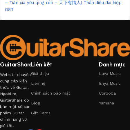
– Tiān xià yǒu qíng rén – 天下有情人) Thần điêu đại hiệp
OST
GuitarShare
Liên kết
Danh mục
Giới thiệu
Lava Music
Website chuyên
cung cấp kiến
Liên hệ
Enya Music
thức về Guitar.
Chính sách bảo mật
Cordoba
Ngoài ra,
GuitarShare có
Blog
Yamaha
bán một số sản
phẩm Guitar
Gift Cards
chính hãng với
giá tốt.