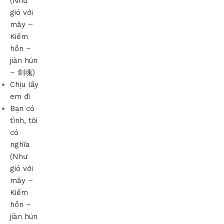
(Như
gió với
mây –
Kiếm
hồn –
jiàn hún
– 剑魂)
Chịu lấy
em đi
Bạn có
tình, tôi
có
nghĩa
(Như
gió với
mây –
Kiếm
hồn –
jiàn hún