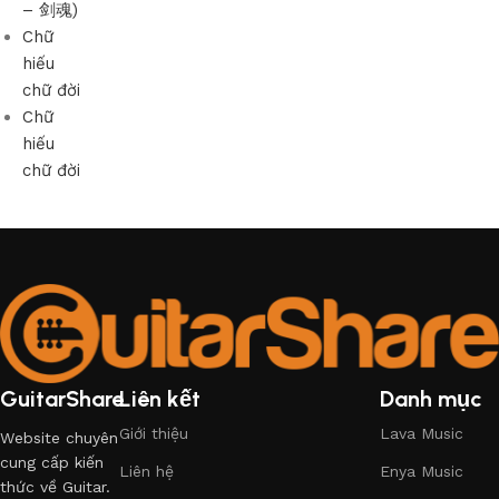
– 剑魂)
Chữ
hiếu
chữ đời
Chữ
hiếu
chữ đời
GuitarShare
Liên kết
Danh mục
Giới thiệu
Lava Music
Website chuyên
cung cấp kiến
Liên hệ
Enya Music
thức về Guitar.